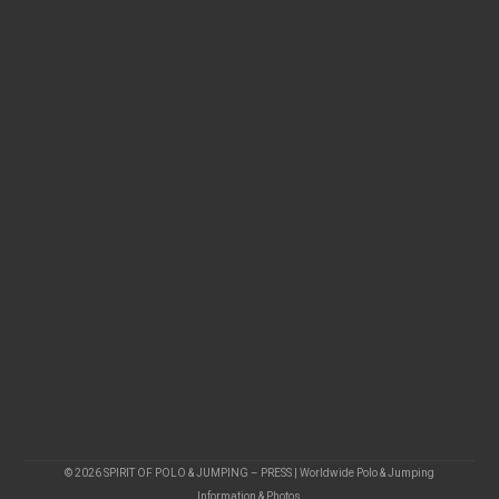
© 2026 SPIRIT OF POLO & JUMPING – PRESS | Worldwide Polo & Jumping
Information & Photos