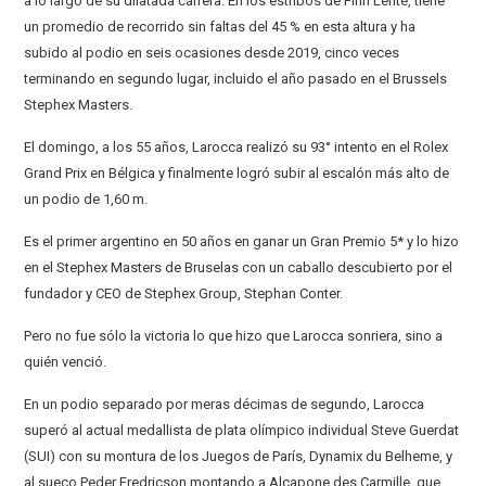
a lo largo de su dilatada carrera. En los estribos de Finn Lente, tiene
un promedio de recorrido sin faltas del 45 % en esta altura y ha
subido al podio en seis ocasiones desde 2019, cinco veces
terminando en segundo lugar, incluido el año pasado en el Brussels
Stephex Masters.
El domingo, a los 55 años, Larocca realizó su 93° intento en el Rolex
Grand Prix en Bélgica y finalmente logró subir al escalón más alto de
un podio de 1,60 m.
Es el primer argentino en 50 años en ganar un Gran Premio 5* y lo hizo
en el Stephex Masters de Bruselas con un caballo descubierto por el
fundador y CEO de Stephex Group, Stephan Conter.
Pero no fue sólo la victoria lo que hizo que Larocca sonriera, sino a
quién venció.
En un podio separado por meras décimas de segundo, Larocca
superó al actual medallista de plata olímpico individual Steve Guerdat
(SUI) con su montura de los Juegos de París, Dynamix du Belheme, y
al sueco Peder Fredricson montando a Alcapone des Carmille, que