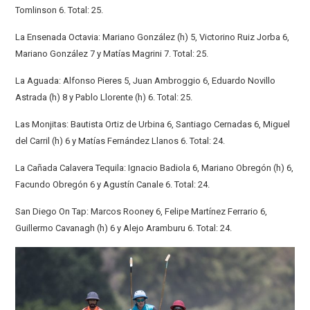
Tomlinson 6. Total: 25.
La Ensenada Octavia: Mariano González (h) 5, Victorino Ruiz Jorba 6,
Mariano González 7 y Matías Magrini 7. Total: 25.
La Aguada: Alfonso Pieres 5, Juan Ambroggio 6, Eduardo Novillo
Astrada (h) 8 y Pablo Llorente (h) 6. Total: 25.
Las Monjitas: Bautista Ortiz de Urbina 6, Santiago Cernadas 6, Miguel
del Carril (h) 6 y Matías Fernández Llanos 6. Total: 24.
La Cañada Calavera Tequila: Ignacio Badiola 6, Mariano Obregón (h) 6,
Facundo Obregón 6 y Agustín Canale 6. Total: 24.
San Diego On Tap: Marcos Rooney 6, Felipe Martínez Ferrario 6,
Guillermo Cavanagh (h) 6 y Alejo Aramburu 6. Total: 24.