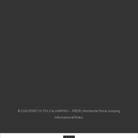
© 2026 SPIRIT OF POLO & JUMPING – PRESS | Worldwide Polo & Jumping
Information & Photos