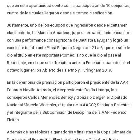
que en esta oportunidad contó con la participación de 16 conjuntos,
cuatro de los cuales llegaron desde el torneo clasificación.
Justamente, uno de los equipos que ingresaron desde el certamen
clasificatorio, La Mancha Amadeus, jugó un extraordinario encuentro,
con una performance consagratoria de Bautista Bayugar, y logró un
excelente triunfo ante Pilará Etiqueta Negra por 21 a 6, que no sólo le
dio el título en este importante torneo, sino que le dio el pase al
Repechaje, en el que se enfrenatará ante La Ensenada, para definir el
octavo lugar en los Abierto de Palermo y Hurlingham 2019.
En la ceremonia de premiación participaron el presidente de la AAP,
Eduardo Novillo Astrada, el vicepresidente Delfín Uranga, los
consejeros Carlos Menéndez Behety y Gonzalo Delger; el Diputado
Nacional Marcelo Wechsler; el titular de la AACCP, Santiago Ballester;
y el integrante de la Subcomisión de Disciplina de la AAP, Federico
Fleitas.
Además de las réplicas a ganadores y finalistas y la Copa Cámara de
Diputados, el Premio Fair Play fue para Lucas Díaz Alberdi, del