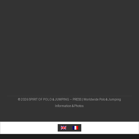
© 2026 SPIRIT OF POLO & JUMPING – PRESS | Worldwide Polo & Jumping
Information & Photos