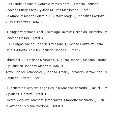
Río Grande / Xhantus: Gonzalo Peres Moore 1, Antonio Lanusse 1,
Federico Bunge Frers 0 y José M. Ortiz Masllorens 1. Total: 3.
La Armonía: Alberto Polarolo 1, Gustavo Magri 0, Sebastián Cardozo 0
y Javier Panizza 0. Total: 1.
Hurlingham: Mariano Acal 0, Santiago Daireux 1, Nicolás Pisarenko 1 y
Federico Fleitas 2. Total: 4.
SD La Organización: Joaquín Ardissone 1, Luciano González Santa
Cruz 0, Alberto Bigio 0 y Facundo Noriega 1. Total: 2.
Libres del Sur: Emiliano Néspola 0, Augusto Reese 1, Mariano Latorre
0 y Christian Condomí Alcorta 2. Total: 3.
Artro: Gabriel Clembosky 0, José M. Arnal 1, Fernando García Koch 1 y
Santiago Olivera 1. Total: 3.
El Encuentro Overplan: Diego Luque 0, Mariano Richards 0, Daniel Ruiz
1 y Juan F. Gómez 0. Total: 1.
Puesto Viejo MyF Mantas: Héctor Rivas 0, Rodolfo Machado 0, Juan
M. Azcona 1 y Mario Córdoba 0. Total: 1.