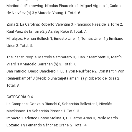
Martindale Esmowing: Nicolás Pisarenko 1, Miguel Vigano 1, Carlos
de Narváez (h) 3 y Marcelo Young 1. Total: 6.
Zona 2: La Carolina: Roberto Valentini 0, Francisco Páez de la Torre 2,
Raúl Páez de la Torre 2 y Ashley Rake 3. Total: 7.
Miralejos: Hernán Bullrich 1, Ernesto Urien 1, Tomás Urien 1 y Emiliano
Urien 2. Total: 5.
The Planet People: Marcelo Sampataro 0, Juan P. Mambretti 3, Martín
Vilaró 1 y Marcelo Garrahan (h) 3. Total: 7.
San Patricio: Diego Banchero 1, Luis Von Neufforge 2, Constantin Von
Rennenkampff 3 (Recibió una tarjeta amarilla) y Roberto de Rosa 2.
Total: 8.
CATEGORÍA 0-4
La Campana: Gonzalo Bianchi 0, Sebastián Ballester 1, Nicolás
Mackinnon 1 y Sebastián Pistone 1. Total: 3.
Impacto: Federico Posse Molina 1, Guillermo Arias 0, Pablo Martín
Lozano 1 y Fernando Sánchez Granel 2. Total: 4.