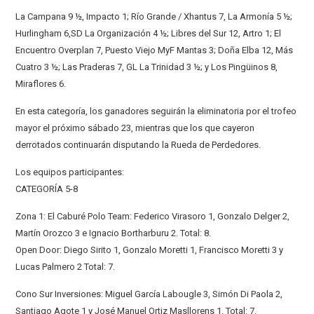
La Campana 9 ½, Impacto 1; Río Grande / Xhantus 7, La Armonía 5 ½;
Hurlingham 6,SD La Organización 4 ½; Libres del Sur 12, Artro 1; El
Encuentro Overplan 7, Puesto Viejo MyF Mantas 3; Doña Elba 12, Más
Cuatro 3 ½; Las Praderas 7, GL La Trinidad 3 ½; y Los Pingüinos 8,
Miraflores 6.
En esta categoría, los ganadores seguirán la eliminatoria por el trofeo
mayor el próximo sábado 23, mientras que los que cayeron
derrotados continuarán disputando la Rueda de Perdedores.
Los equipos participantes:
CATEGORÍA 5-8
Zona 1: El Caburé Polo Team: Federico Virasoro 1, Gonzalo Delger 2,
Martín Orozco 3 e Ignacio Bortharburu 2. Total: 8.
Open Door: Diego Sirito 1, Gonzalo Moretti 1, Francisco Moretti 3 y
Lucas Palmero 2 Total: 7.
Cono Sur Inversiones: Miguel García Labougle 3, Simón Di Paola 2,
Santiago Agote 1 y José Manuel Ortiz Masllorens 1. Total: 7.