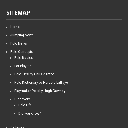
SITEMAP
Home
Jumping News
Polo News
Polo Concepts
Polo Basics
For Players
Polo Tics by Chris Ashton
Polo Dictionary by Horacio Laffaye
Playmaker Polo by Hugh Dawnay
Discovery
Polo Life
Did you know ?
Galleries