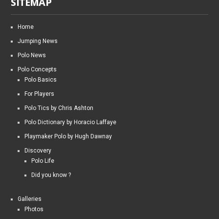
SITEMAP
Home
Jumping News
Polo News
Polo Concepts
Polo Basics
For Players
Polo Tics by Chris Ashton
Polo Dictionary by Horacio Laffaye
Playmaker Polo by Hugh Dawnay
Discovery
Polo Life
Did you know ?
Galleries
Photos