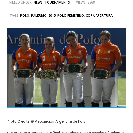
FILLED UNDER:
NEWS
,
TOURNAMENTS
VIEWS: 2268
TAGS:
POLO
,
PALERMO
,
2015
,
POLO FEMENINO
,
COPA APERTURA
Photo Credits © Asociación Argentina de Polo
The VI Copa Apertura 2015 final took place on the cancha of Palermo