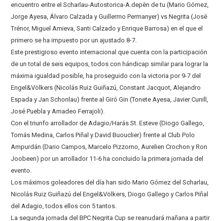
encuentro entre el Scharlau-Autostorica-A.depèn de tu (Mario Gómez,
Jorge Ayesa, Álvaro Calzada y Guillermo Permanyer) vs Negrita (José
Trénor, Miguel Amieva, Santi Calzado y Enrique Barrosa) en el que el
primero se ha impuesto por un ajustado 8-7.
Este prestigioso evento internacional que cuenta con la participación
de un total de seis equipos, todos con hándicap similar para lograr la
máxima igualdad posible, ha proseguido con la victoria por 9-7 del
Engel&Völkers (Nicolás Ruiz Guiñazú, Constant Jacquot, Alejandro
Espada y Jan Schonlau) frente al Giró Gin (Tonete Ayesa, Javier Cunill,
José Puebla y Amadeo Ferrajoli).
Con el triunfo arrollador de Adagio/Harás St. Esteve (Diogo Gallego,
Tomás Medina, Carlos Piñal y David Buouclier) frente al Club Polo
Ampurdán (Dario Campos, Marcelo Pizzorno, Aurelien Crochon y Ron
Joobeen) por un arrollador 11-6 ha concluido la primera jornada del
evento.
Los máximos goleadores del día han sido Mario Gómez del Scharlau,
Nicolás Ruiz Guiñazú del Engel&Völkers, Diogo Gallego y Carlos Piñal
del Adagio, todos ellos con 5 tantos.
La segunda jornada del BPC Negrita Cup se reanudará mañana a partir