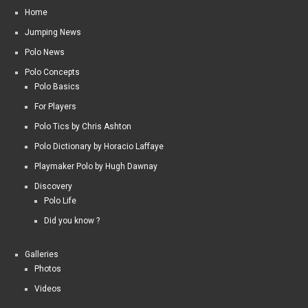
Home
Jumping News
Polo News
Polo Concepts
Polo Basics
For Players
Polo Tics by Chris Ashton
Polo Dictionary by Horacio Laffaye
Playmaker Polo by Hugh Dawnay
Discovery
Polo Life
Did you know ?
Galleries
Photos
Videos