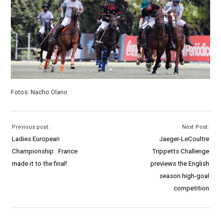
Fotos: Nacho Olano
Previous post:
Next Post:
Ladies European
Jaeger-LeCoultre
Championship : France
Trippetts Challenge
made it to the final!
previews the English
season high-goal
competition