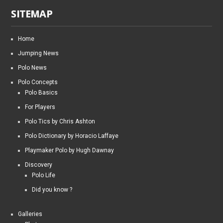
SITEMAP
Home
Jumping News
Polo News
Polo Concepts
Polo Basics
For Players
Polo Tics by Chris Ashton
Polo Dictionary by Horacio Laffaye
Playmaker Polo by Hugh Dawnay
Discovery
Polo Life
Did you know ?
Galleries