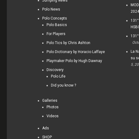
Jumping News
MODI
Polo News
202
Polo Concepts
131°
Polo Basics
HSBC
For Players
131°
Oct
Polo Tics by Chris Ashton
La Na
Polo Dictionary by Horacio Laffaye
su s
Playmaker Polo by Hugh Dawnay
5, 2
Discovery
Polo Life
Did you know ?
Galleries
Photos
Videos
Ads
SHOP