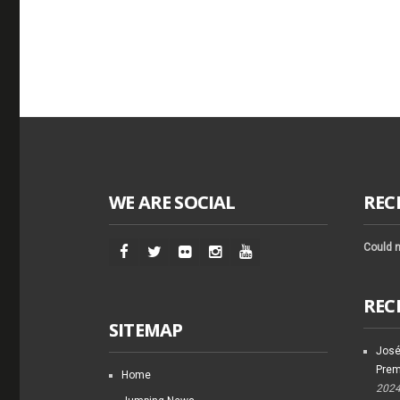
WE ARE SOCIAL
REC
Could n
REC
SITEMAP
José
Prem
Home
202