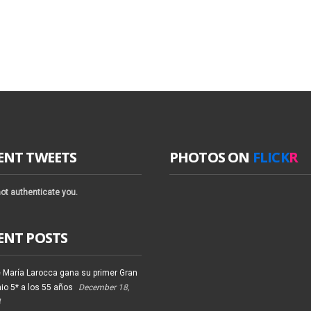
ENT TWEETS
PHOTOS ON
FLICK
R
ot authenticate you.
ENT POSTS
 María Larocca gana su primer Gran
io 5* a los 55 años
December 18,
4