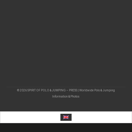
© 2026 SPIRIT OF POLO & JUMPING – PRESS | Worldwide Polo & Jumping
Information & Photos