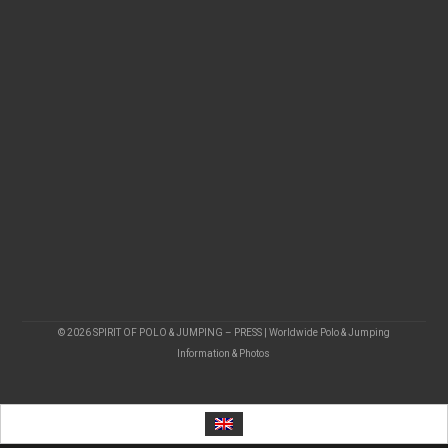
© 2026 SPIRIT OF POLO & JUMPING – PRESS | Worldwide Polo & Jumping
Information & Photos