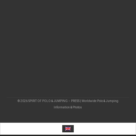
© 2026 SPIRIT OF POLO & JUMPING – PRESS | Worldwide Polo & Jumping
Information & Photos