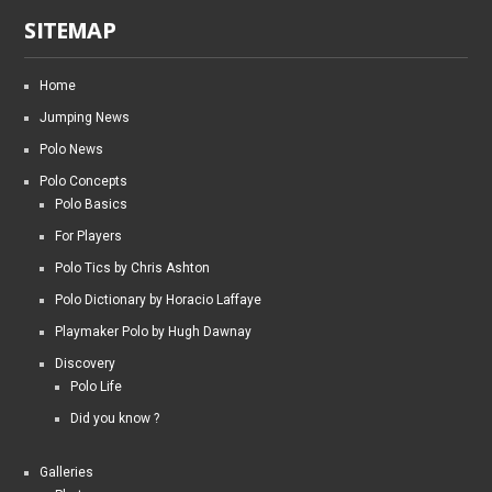
SITEMAP
Home
Jumping News
Polo News
Polo Concepts
Polo Basics
For Players
Polo Tics by Chris Ashton
Polo Dictionary by Horacio Laffaye
Playmaker Polo by Hugh Dawnay
Discovery
Polo Life
Did you know ?
Galleries