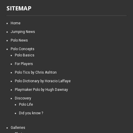
SITEMAP
Home
Jumping News
Polo News
Polo Concepts
Polo Basics
For Players
Polo Tics by Chris Ashton
Polo Dictionary by Horacio Laffaye
Playmaker Polo by Hugh Dawnay
Discovery
Polo Life
Did you know ?
Galleries