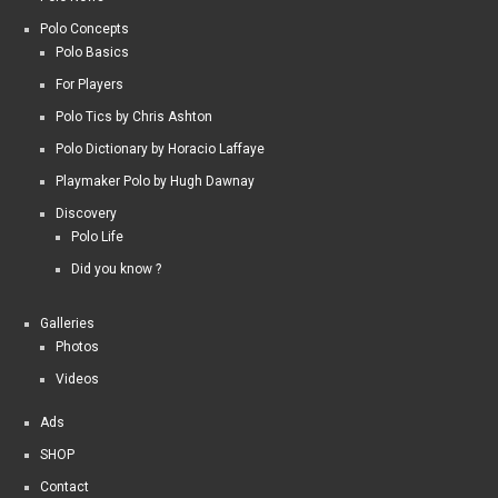
Polo Concepts
Polo Basics
For Players
Polo Tics by Chris Ashton
Polo Dictionary by Horacio Laffaye
Playmaker Polo by Hugh Dawnay
Discovery
Polo Life
Did you know ?
Galleries
Photos
Videos
Ads
SHOP
Contact