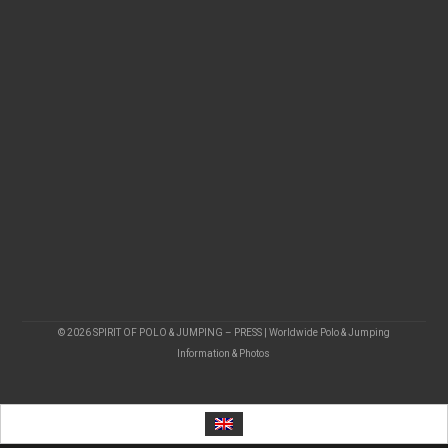
© 2026 SPIRIT OF POLO & JUMPING – PRESS | Worldwide Polo & Jumping
Information & Photos