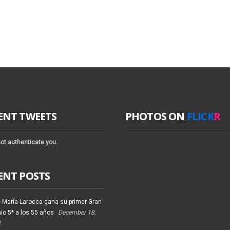
ENT TWEETS
PHOTOS ON
FLICK
R
ot authenticate you.
ENT POSTS
 María Larocca gana su primer Gran
io 5* a los 55 años
December 18,
4