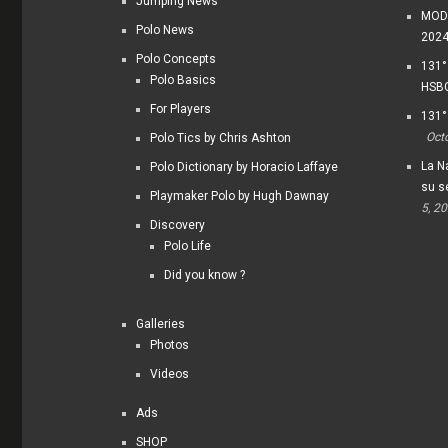
Jumping News
MODI
Polo News
202
Polo Concepts
131°
Polo Basics
HSBC
For Players
131°
Oct
Polo Tics by Chris Ashton
La Na
Polo Dictionary by Horacio Laffaye
su s
Playmaker Polo by Hugh Dawnay
5, 2
Discovery
Polo Life
Did you know ?
Galleries
Photos
Videos
Ads
SHOP