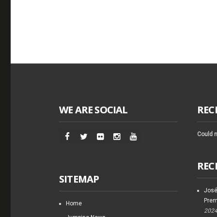
WE ARE SOCIAL
REC
Could n
REC
SITEMAP
José
Prem
Home
202