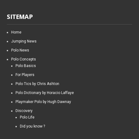
SITEMAP
Home
Jumping News
Polo News
Polo Concepts
Polo Basics
For Players
Polo Tics by Chris Ashton
Polo Dictionary by Horacio Laffaye
Playmaker Polo by Hugh Dawnay
Discovery
Polo Life
Did you know ?