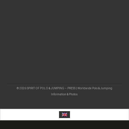
© 2026 SPIRIT OF POLO & JUMPING – PRESS | Worldwide Polo & Jumping
Information & Photos