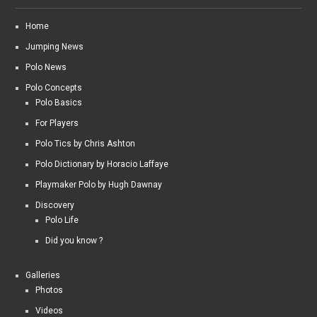
Home
Jumping News
Polo News
Polo Concepts
Polo Basics
For Players
Polo Tics by Chris Ashton
Polo Dictionary by Horacio Laffaye
Playmaker Polo by Hugh Dawnay
Discovery
Polo Life
Did you know ?
Galleries
Photos
Videos