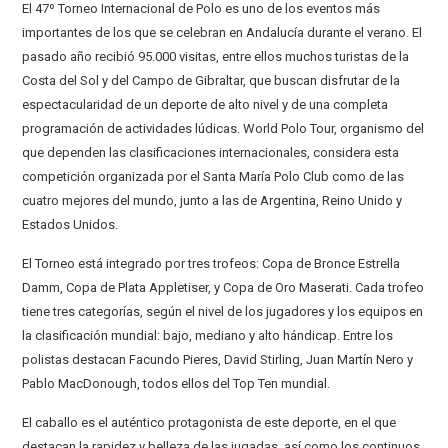
El 47º Torneo Internacional de Polo es uno de los eventos más
importantes de los que se celebran en Andalucía durante el verano. El
pasado año recibió 95.000 visitas, entre ellos muchos turistas de la
Costa del Sol y del Campo de Gibraltar, que buscan disfrutar de la
espectacularidad de un deporte de alto nivel y de una completa
programación de actividades lúdicas. World Polo Tour, organismo del
que dependen las clasificaciones internacionales, considera esta
competición organizada por el Santa María Polo Club como de las
cuatro mejores del mundo, junto a las de Argentina, Reino Unido y
Estados Unidos.
El Torneo está integrado por tres trofeos: Copa de Bronce Estrella
Damm, Copa de Plata Appletiser, y Copa de Oro Maserati. Cada trofeo
tiene tres categorías, según el nivel de los jugadores y los equipos en
la clasificación mundial: bajo, mediano y alto hándicap. Entre los
polistas destacan Facundo Pieres, David Stirling, Juan Martín Nero y
Pablo MacDonough, todos ellos del Top Ten mundial.
El caballo es el auténtico protagonista de este deporte, en el que
destacan la rapidez y belleza de las jugadas, así como los continuos