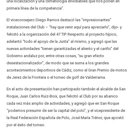
una localización y una climatología envidiables que nos ponen en
primera línea de la competencia”.
El viceconsejero Diego Ramos destacó las “impresionantes”
instalaciones del Club – “hay que venir aquí para apreciarlo”, dijo- y
felicitó a la organización del 47 TIP. Respecto al proyecto hípico,
adelantó “todo el apoyo de la Junta” al mismo, y agregó que las
nuevas actividades “tienen garantizadas el aliento y el cariño” del
Gobierno andaluz por, entre otras cosas, “su gran efecto
desestacionalizador”, de modo que se suma a los grandes
acontecimientos deportivos de Cádiz, como el Gran Premio de motos
de Jerez de la Frontera o el torneo de golf de Valderrama.
En el acto de presentación han participado también el alcalde de San
Roque, Juan Carlos Ruiz-Boix, que felicitó al Club por su abanico
cada vez más amplio de actividades, y agregó que en San Roque
“podemos presumir de ser la capital del polo”, y el vicepresidente de
la Real Federación Española de Polo, José María Trénor, que apostó
por el éxito del torneo.