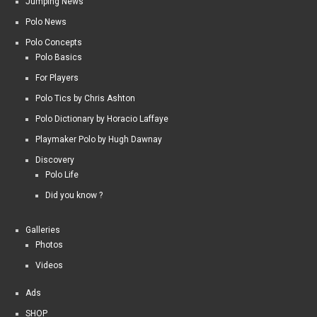
Jumping News
Polo News
Polo Concepts
Polo Basics
For Players
Polo Tics by Chris Ashton
Polo Dictionary by Horacio Laffaye
Playmaker Polo by Hugh Dawnay
Discovery
Polo Life
Did you know ?
Galleries
Photos
Videos
Ads
SHOP