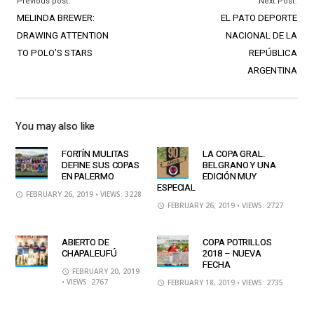
Previous post:
Next Post:
MELINDA BREWER:
EL PATO DEPORTE
DRAWING ATTENTION
NACIONAL DE LA
TO POLO’S STARS
REPÚBLICA
ARGENTINA
You may also like
FORTÍN MULITAS
LA COPA GRAL.
DEFINE SUS COPAS
BELGRANO Y UNA
EN PALERMO
EDICIÓN MUY
ESPECIAL
FEBRUARY 26, 2019
• VIEWS: 3228
FEBRUARY 26, 2019
• VIEWS: 2727
ABIERTO DE
COPA POTRILLOS
CHAPALEUFÚ
2018 – NUEVA
FECHA
FEBRUARY 20, 2019
• VIEWS: 2767
FEBRUARY 18, 2019
• VIEWS: 2735