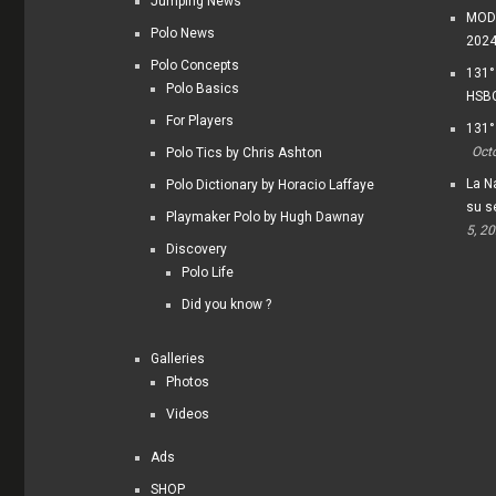
Jumping News
MODI
Polo News
202
Polo Concepts
131°
Polo Basics
HSBC
For Players
131°
Oct
Polo Tics by Chris Ashton
La Na
Polo Dictionary by Horacio Laffaye
su s
Playmaker Polo by Hugh Dawnay
5, 2
Discovery
Polo Life
Did you know ?
Galleries
Photos
Videos
Ads
SHOP