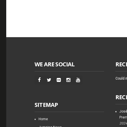
WE ARE SOCIAL
REC
Could n
REC
SITEMAP
José
Prem
Home
202