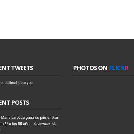
ENT TWEETS
PHOTOS ON
FLICK
R
ot authenticate you.
ENT POSTS
 María Larocca gana su primer Gran
io 5* a los 55 años
December 18,
4