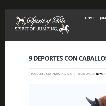
HOME
JUM
9 DEPORTES CON CABALLOS
PUBLISHED ON: JANUARY 2, 2023
FILLED UNDER:
NEWS
,