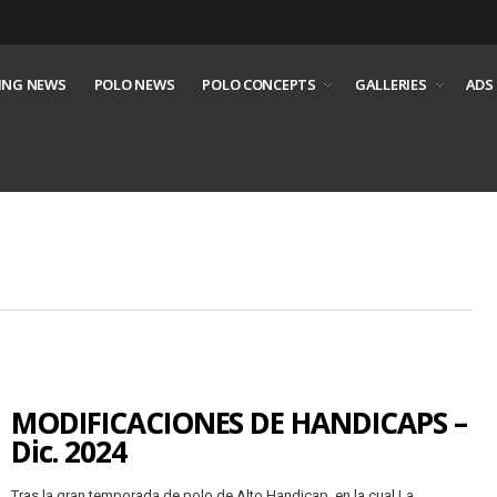
ING NEWS
POLO NEWS
POLO CONCEPTS
GALLERIES
ADS
MODIFICACIONES DE HANDICAPS –
Dic. 2024
Tras la gran temporada de polo de Alto Handicap, en la cual La