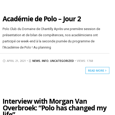
Académie de Polo – Jour 2
Polo Club du Domaine de Chantilly Après une première session de
présentation et de bilan de compétences, nos académiciens ont
participé ce week-end à la seconde journée du programme de
l’Académie de Polo ! Au planning
APRIL 21, 2021 •
NEWS
,
INFO
,
UNCATEGORIZED
• VIEWS: 1768
READ MORE
Interview with Morgan Van
Overbroek: “Polo has changed my
life”