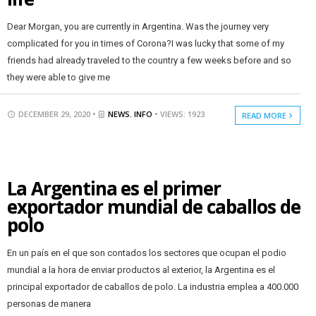
Dear Morgan, you are currently in Argentina. Was the journey very
complicated for you in times of Corona?I was lucky that some of my
friends had already traveled to the country a few weeks before and so
they were able to give me
DECEMBER 29, 2020 •
NEWS
,
INFO
• VIEWS: 1923
READ MORE
La Argentina es el primer
exportador mundial de caballos de
polo
En un país en el que son contados los sectores que ocupan el podio
mundial a la hora de enviar productos al exterior, la Argentina es el
principal exportador de caballos de polo. La industria emplea a 400.000
personas de manera