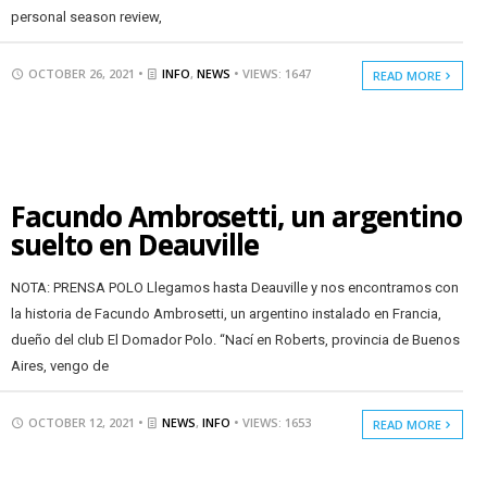
personal season review,
OCTOBER 26, 2021 •
INFO
,
NEWS
• VIEWS: 1647
READ MORE
Facundo Ambrosetti, un argentino
suelto en Deauville
NOTA: PRENSA POLO Llegamos hasta Deauville y nos encontramos con
la historia de Facundo Ambrosetti, un argentino instalado en Francia,
dueño del club El Domador Polo. “Nací en Roberts, provincia de Buenos
Aires, vengo de
OCTOBER 12, 2021 •
NEWS
,
INFO
• VIEWS: 1653
READ MORE