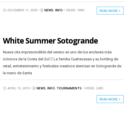
DECEMBER 11, 2020 •
NEWS
,
INFO
• VIEWS: 1899
READ MORE
White Summer Sotogrande
Nueva cita imprescindible del verano en uno de los enclaves más
icónicos de la Costa del Sol  La familia Cuatrecasas y su holding de
retail, entretenimiento y festivales creativos aterrizan en Sotogrande de
la mano de Santa
APRIL 15, 2019 •
NEWS
,
INFO
,
TOURNAMENTS
• VIEWS: 2495
READ MORE