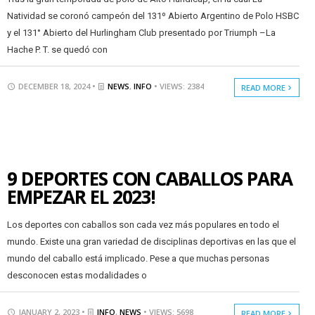
Natividad se coronó campeón del 131º Abierto Argentino de Polo HSBC
y el 131° Abierto del Hurlingham Club presentado por Triumph –La
Hache P. T. se quedó con
DECEMBER 18, 2024 •
NEWS
,
INFO
• VIEWS: 2384
READ MORE
9 DEPORTES CON CABALLOS PARA
EMPEZAR EL 2023!
Los deportes con caballos son cada vez más populares en todo el
mundo. Existe una gran variedad de disciplinas deportivas en las que el
mundo del caballo está implicado. Pese a que muchas personas
desconocen estas modalidades o
JANUARY 2, 2023 •
INFO
,
NEWS
• VIEWS: 5698
READ MORE