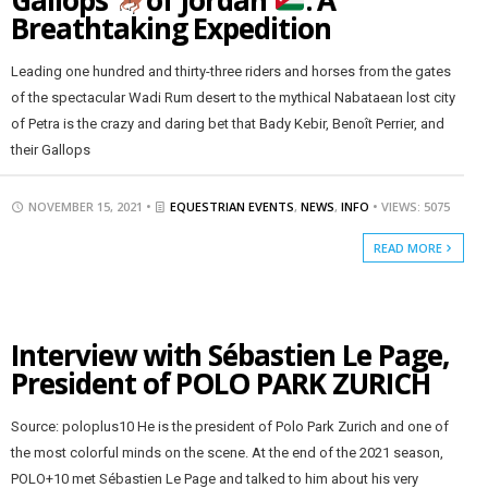
Gallops
of Jordan
: A
Breathtaking Expedition
Leading one hundred and thirty-three riders and horses from the gates
of the spectacular Wadi Rum desert to the mythical Nabataean lost city
of Petra is the crazy and daring bet that Bady Kebir, Benoît Perrier, and
their Gallops
NOVEMBER 15, 2021 •
EQUESTRIAN EVENTS
,
NEWS
,
INFO
• VIEWS: 5075
READ MORE
Interview with Sébastien Le Page,
President of POLO PARK ZURICH
Source: poloplus10 He is the president of Polo Park Zurich and one of
the most colorful minds on the scene. At the end of the 2021 season,
POLO+10 met Sébastien Le Page and talked to him about his very