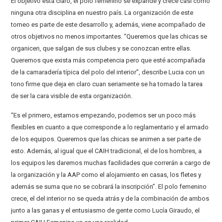
El objetivo está claro, el polo femenino se expande y crece casi como
ninguna otra disciplina en nuestro país. La organización de este
torneo es parte de este desarrollo y, además, viene acompañado de
otros objetivos no menos importantes. “Queremos que las chicas se
organicen, que salgan de sus clubes y se conozcan entre ellas.
Queremos que exista más competencia pero que esté acompañada
de la camaradería típica del polo del interior”, describe Lucia con un
tono firme que deja en claro cuan seriamente se ha tomado la tarea
de ser la cara visible de esta organización.
“Es el primero, estamos empezando, podemos ser un poco más
flexibles en cuanto a que corresponde a lo reglamentario y el armado
de los equipos. Queremos que las chicas se animen a ser parte de
esto. Además, al igual que el CAIH tradicional, el de los hombres, a
los equipos les daremos muchas facilidades que correrán a cargo de
la organización y la AAP como el alojamiento en casas, los fletes y
además se suma que no se cobrará la inscripción”. El polo femenino
crece, el del interior no se queda atrás y de la combinación de ambos
junto a las ganas y el entusiasmo de gente como Lucía Giraudo, el