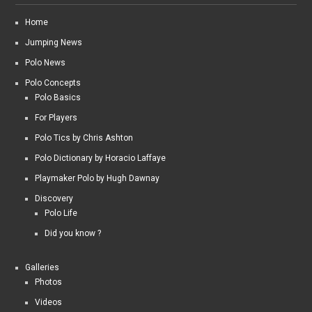
Home
Jumping News
Polo News
Polo Concepts
Polo Basics
For Players
Polo Tics by Chris Ashton
Polo Dictionary by Horacio Laffaye
Playmaker Polo by Hugh Dawnay
Discovery
Polo Life
Did you know ?
Galleries
Photos
Videos