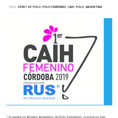
TAGS:
SPIRIT OF POLO
,
POLO FEMENINO
,
CAIH
,
POLO
,
ARGENTINA
“¿Si existe un Abierto Argentino de Polo Femenino, porque no hay