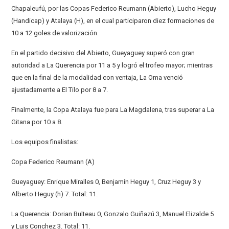
Chapaleufú, por las Copas Federico Reumann (Abierto), Lucho Heguy
(Handicap) y Atalaya (H), en el cual participaron diez formaciones de
10 a 12 goles de valorización.
En el partido decisivo del Abierto, Gueyaguey superó con gran
autoridad a La Querencia por 11 a 5 y logró el trofeo mayor; mientras
que en la final de la modalidad con ventaja, La Oma venció
ajustadamente a El Tilo por 8 a 7.
Finalmente, la Copa Atalaya fue para La Magdalena, tras superar a La
Gitana por 10 a 8.
Los equipos finalistas:
Copa Federico Reumann (A)
Gueyaguey: Enrique Miralles 0, Benjamín Heguy 1, Cruz Heguy 3 y
Alberto Heguy (h) 7. Total: 11.
La Querencia: Dorian Bulteau 0, Gonzalo Guiñazú 3, Manuel Elizalde 5
y Luis Conchez 3. Total: 11.