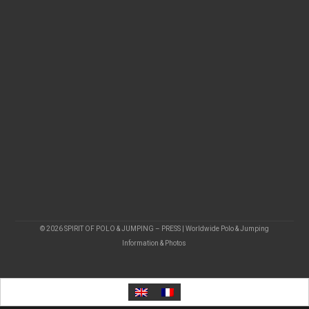
© 2026 SPIRIT OF POLO & JUMPING – PRESS | Worldwide Polo & Jumping
Information & Photos