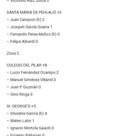
– Victorino Ruiz Jorba 3
SANTA MARIA DE PEHUAJÓ +3
– Juan Campion (h) 2
– Joaquín García Guerra 1
– Fernando Perea Muñoz (h) 0
– Felipe Alberdi 0
Zona C
COLEGIO DEL PILAR +8
– Lucio Fernández Ocampo 2
– Manuel Giménez Villamil 3
– Juan P. Guzmán 0
– Gino Ringa 3
St. GEORGE’S +5
– Silvestre Garrós (h) 4
– Mateo Lalor 1
– Ignacio Mórtola Saiach 0
– Eugenio Rattagan 0