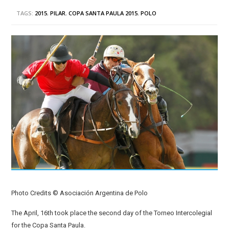
TAGS:
2015
,
PILAR
,
COPA SANTA PAULA 2015
,
POLO
Photo Credits © Asociación Argentina de Polo
The April, 16th took place the second day of the Torneo Intercolegial
for the Copa Santa Paula.