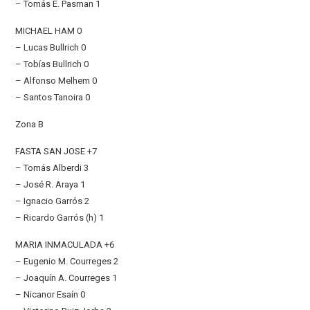
– Tomás E. Pasman 1
MICHAEL HAM 0
– Lucas Bullrich 0
– Tobías Bullrich 0
– Alfonso Melhem 0
– Santos Tanoira 0
Zona B
FASTA SAN JOSE +7
– Tomás Alberdi 3
– José R. Araya 1
– Ignacio Garrós 2
– Ricardo Garrós (h) 1
MARIA INMACULADA +6
– Eugenio M. Courreges 2
– Joaquín A. Courreges 1
– Nicanor Esaín 0