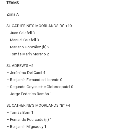
TEAMS
Zona A
St. CATHERINE’S MOORLANDS “A” +10
– Juan Calafell 3
– Manuel Calafell 3
– Mariano González (h) 2
– Tomás Marín Moreno 2
St. ADREW’S +5
– Jerónimo Del Carril 4
– Benjamín Fernández Llorente 0
– Segundo Goyeneche Globocopatel 0
– Jorge Federico Ramón 1
St. CATHERINE’S MOORLANDS “B” +4
– Tomás Born 1
– Fernando Fourcade (n) 1
– Benjamín Mignaquy 1