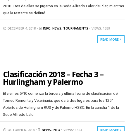
2018. Tres de ellas se jugaron en la Sede Alfredo Lalor de Pilar; mientras
que la restante se definió
DECEMBER 4, 2018 •
INFO
,
NEWS
,
TOURNAMENTS
• VIEWS: 1339
READ MORE
Clasificación 2018 – Fecha 3 –
Hurlingham y Palermo
El viernes 5/10 comenzó la tercera y última fecha de clasificación del
Torneo Remonta y Veterinaria, que dará dos lugares para los 125°
Abiertos de Hurlingham RUS y de Palermo HSBC. En la cancha 1 de la
Sede Alfredo Lalor
OCTOBER 6, 2018 •
NEWS
,
INFO
• VIEWS: 1323
READ MORE