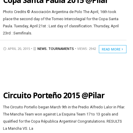
Copa Santa Paula 2015 @Pilar
Photo Credits © Asociación Argentina de Polo The April, 16th took
place the second day of the Torneo Intercolegial for the Copa Santa
Paula. Tuesday, April 21st : Last day of classification. Thursday, April
23rd : Semifinals.
APRIL 20, 2015 •
NEWS
,
TOURNAMENTS
• VIEWS: 2942
READ MORE
Circuito Porteño 2015 @Pilar
The Circuito Porteño began March 9th in the Predio Alfredo Lalor in Pilar.
The Mancha Team won against La Esquina Team 17 to 13 goals and
qualified for the Copa Républica Argentina! Congratulations. RESULTS
La Mancha VS. La