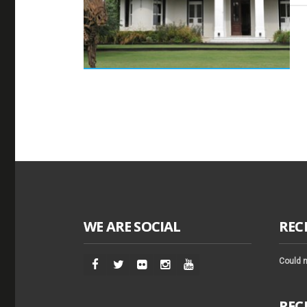
WE ARE SOCIAL
REC
Could n
REC