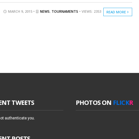
MARCH 9, 2015 •
NEWS
,
TOURNAMENTS
• VIEWS: 2353
READ MORE
ENT TWEETS
PHOTOS ON
FLICK
R
ot authenticate you.
ENT POSTS