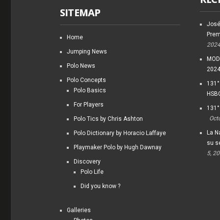
SITEMAP
José
Prem
Home
202
Jumping News
MODI
Polo News
202
Polo Concepts
131°
Polo Basics
HSBC
For Players
131°
Oct
Polo Tics by Chris Ashton
La Na
Polo Dictionary by Horacio Laffaye
su s
Playmaker Polo by Hugh Dawnay
5, 2
Discovery
Polo Life
Did you know ?
Galleries