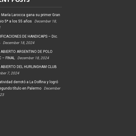
 María Larocca gana su primer Gran
io 5* a los 55 años
December 18,
4
FICACIONES DE HANDICAPS – Dic.
4
December 18, 2024
 ABIERTO ARGENTINO DE POLO
 – FINAL
December 18, 2024
 ABIERTO DEL HURLINGHAM CLUB
ober 7, 2024
tividad derrotó a La Dolfina y logró
egundo título en Palermo
December
023