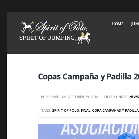
HOME
JUM
Copas Campaña y Padilla 20
PUBLISHED ON: OCTOBER 29, 2018
FILLED UNDER:
NEW
TAGS:
SPIRIT OF POLO
,
FINAL
,
COPA CAMPAÑAS Y PADILLA