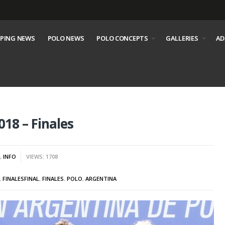
PING NEWS
POLO NEWS
POLO CONCEPTS
GALLERIES
AD
18 – Finales
S
,
INFO
VIEWS: 1708
,
FINALESFINAL
,
FINALES
,
POLO
,
ARGENTINA