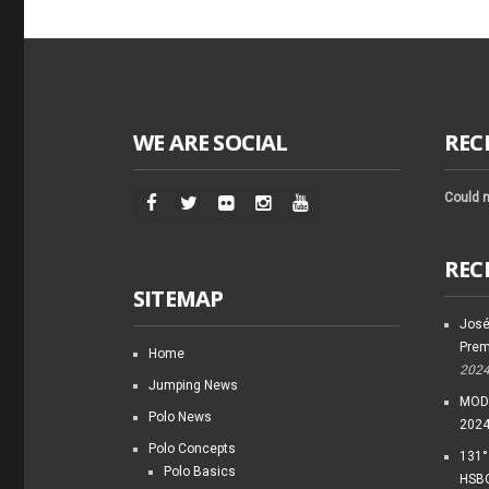
WE ARE SOCIAL
REC
Could n
REC
SITEMAP
José
Prem
Home
202
Jumping News
MODI
Polo News
202
Polo Concepts
131°
Polo Basics
HSBC