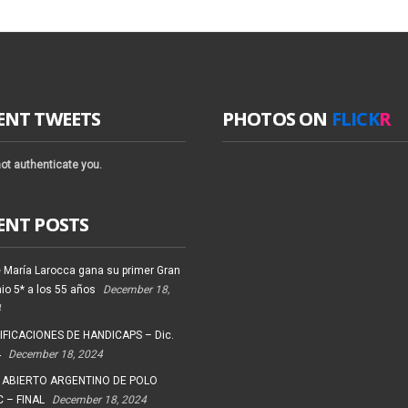
ENT TWEETS
PHOTOS ON
FLICK
R
ot authenticate you.
ENT POSTS
 María Larocca gana su primer Gran
io 5* a los 55 años
December 18,
4
FICACIONES DE HANDICAPS – Dic.
4
December 18, 2024
 ABIERTO ARGENTINO DE POLO
 – FINAL
December 18, 2024