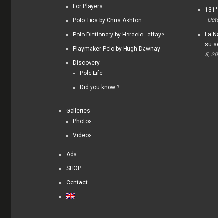
For Players
131°
Oct
Polo Tics by Chris Ashton
La Na
Polo Dictionary by Horacio Laffaye
su s
Playmaker Polo by Hugh Dawnay
5, 2
Discovery
Polo Life
Did you know ?
Galleries
Photos
Videos
Ads
SHOP
Contact