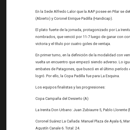
En la Sede Alfredo Lalor que la AAP posee en Pilar se de
(Abierto) y Coronel Enrique Padilla (Handicap).
El plato fuerte de la jornada, protagonizado por La Iren
nombrados, que venció por 11-7 luego de ganar con comod
victoria y el título por cuatro goles de ventaja.
En primer turno, en la definición de la modalidad con ve
vuelta un encuentro que empezó siendo adverso. Lo igualó
embates de Patagones, que buscó en el último período el
logró. Por ello, la Copa Padilla fue para La Esquina.
Los equipos finalistas y las progresiones:
Copa Campaña del Desierto (A)
La Irenita Don Urbano: Juan Zubiaurre 5, Pablo Llorente (h)
Coronel Suárez La Cañada: Manuel Plaza de Ayala 6, Mari
Agustín Canale 6. Total: 24.