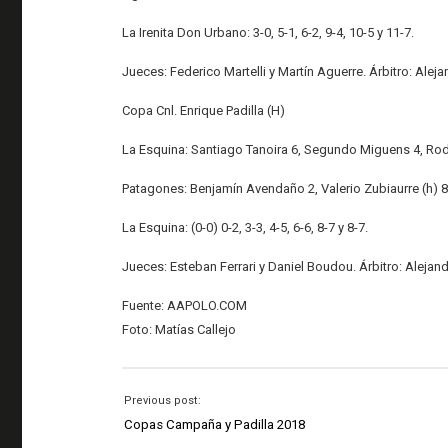
La Irenita Don Urbano: 3-0, 5-1, 6-2, 9-4, 10-5 y 11-7.
Jueces: Federico Martelli y Martín Aguerre. Árbitro: Alej
Copa Cnl. Enrique Padilla (H)
La Esquina: Santiago Tanoira 6, Segundo Miguens 4, Rodr
Patagones: Benjamín Avendaño 2, Valerio Zubiaurre (h) 8, 
La Esquina: (0-0) 0-2, 3-3, 4-5, 6-6, 8-7 y 8-7.
Jueces: Esteban Ferrari y Daniel Boudou. Árbitro: Alejan
Fuente: AAPOLO.COM
Foto: Matías Callejo
Previous post:
Copas Campaña y Padilla 2018