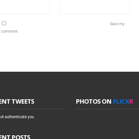
Save my
 I comment.
ENT TWEETS
PHOTOS ON
FLICK
R
ot authenticate you.
ENT POSTS