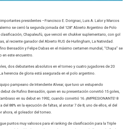
importantes presidentes –Francisco E. Dorignac, Luis A. Lalor y Marcos
Palermo se cerró la segunda jornada del 128° Abierto Argentino de Polo
 clasificación, Chapaleufú, que venció en chukker suplementario, con gol
as, al reciente ganador del Abierto RUS de Hurlingham, La Natividad.
ufino Bensadón y Felipe Dabas en el máximo certamen mundial, “Chapa” se
o en este encuentro.
les, dos debutantes absolutos en el torneo y cuatro jugadores de 20
 herencia de gloria está asegurada en el polo argentino.
l equipo pampeano de Intendente Alvear, que tuvo un estupendo
ebut de Rufino Bensadón, quien en su presentación convirtió 15 goles,
Cambiaso en su debut en 1992, cuando convirtió 16. ¡IMPRESIONANTE! 8
 del 88% en la ejecución de faltas, al anotar 7 de 8, uno de ellos, el del
or ahora, el goleador del torneo.
ue puntos muy valiosos para el ranking de clasificación para la Triple