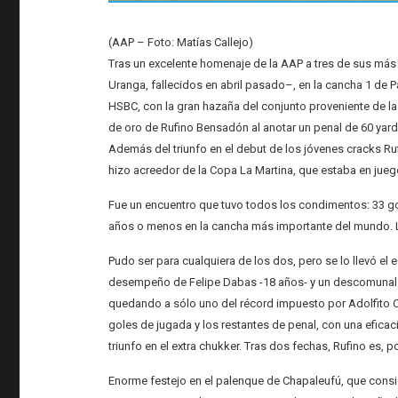
(AAP – Foto: Matías Callejo)
Tras un excelente homenaje de la AAP a tres de sus más 
Uranga, fallecidos en abril pasado–, en la cancha 1 de 
HSBC, con la gran hazaña del conjunto proveniente de la
de oro de Rufino Bensadón al anotar un penal de 60 yard
Además del triunfo en el debut de los jóvenes cracks R
hizo acreedor de la Copa La Martina, que estaba en jueg
Fue un encuentro que tuvo todos los condimentos: 33 go
años o menos en la cancha más importante del mundo. La
Pudo ser para cualquiera de los dos, pero se lo llevó e
desempeño de Felipe Dabas -18 años- y un descomunal d
quedando a sólo uno del récord impuesto por Adolfito 
goles de jugada y los restantes de penal, con una eficacia
triunfo en el extra chukker. Tras dos fechas, Rufino es, p
Enorme festejo en el palenque de Chapaleufú, que consig