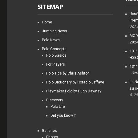
SITEMAP
José
Prem
Home
202
Jumping News
MODI
Polo News
202
Polo Concepts
131°
Polo Basics
HSBC
For Players
131°
Oct
Polo Tics by Chris Ashton
La Na
Polo Dictionary by Horacio Laffaye
su s
Playmaker Polo by Hugh Dawnay
5, 2
Discovery
Polo Life
Did you know ?
Galleries
Photos