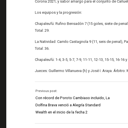
Corona 2021; y sabor amargo para el conjunto de Cañuelas
Los equipos y la progresión:
Chapaleufú: Rufino Bensadón 7 (15 goles, siete de penal),
Total: 29.
La Natividad: Camilo Castagnola 9 (11, seis de penal), Pab
Total: 36.
Chapaleufú: 1-4, 3-5, 5-7, 7-9, 11-11, 12-13, 15-15, 16-16 y
Jueces: Guillermo Villanueva (h) y José I. Araya. Árbitro:
Previous post:
Con récord de Poroto Cambiaso incluido, La
Dolfina Brava venció a Alegría Standard
Wealth en el inicio de la fecha 2