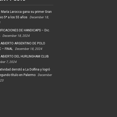
 María Larocca gana su primer Gran
io 5* a los 55 años
December 18,
4
FICACIONES DE HANDICAPS – Dic.
4
December 18, 2024
 ABIERTO ARGENTINO DE POLO
 – FINAL
December 18, 2024
 ABIERTO DEL HURLINGHAM CLUB
ober 7, 2024
tividad derrotó a La Dolfina y logró
egundo título en Palermo
December
023