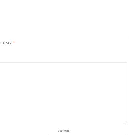
e marked
*
Website