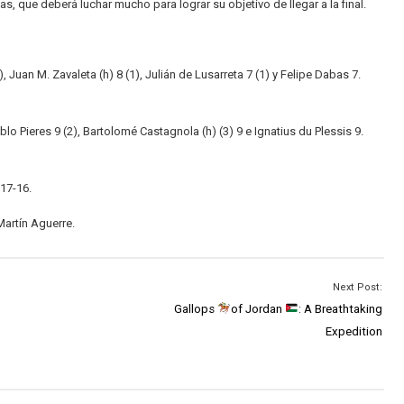
, que deberá luchar mucho para lograr su objetivo de llegar a la final.
 Juan M. Zavaleta (h) 8 (1), Julián de Lusarreta 7 (1) y Felipe Dabas 7.
lo Pieres 9 (2), Bartolomé Castagnola (h) (3) 9 e Ignatius du Plessis 9.
 17-16.
 Martín Aguerre.
Next Post:
Gallops
of Jordan
: A Breathtaking
Expedition