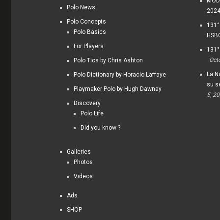
MODI
Polo News
202
Polo Concepts
131°
Polo Basics
HSBC
For Players
131°
Oct
Polo Tics by Chris Ashton
La Na
Polo Dictionary by Horacio Laffaye
su s
Playmaker Polo by Hugh Dawnay
5, 2
Discovery
Polo Life
Did you know ?
Galleries
Photos
Videos
Ads
SHOP