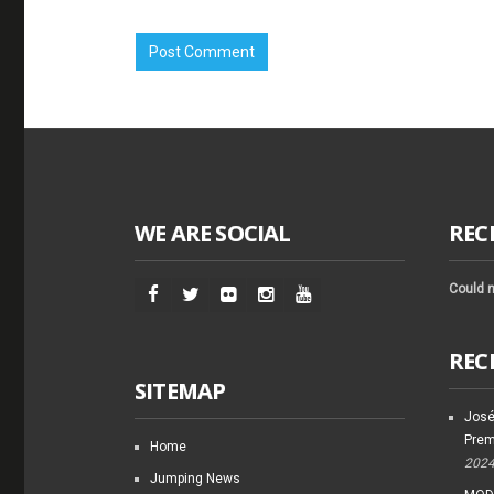
WE ARE SOCIAL
REC
Could n
REC
SITEMAP
José
Prem
Home
202
Jumping News