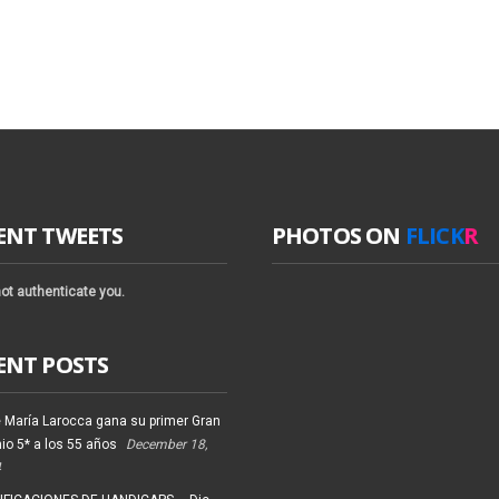
ENT TWEETS
PHOTOS ON
FLICK
R
ot authenticate you.
ENT POSTS
 María Larocca gana su primer Gran
io 5* a los 55 años
December 18,
4