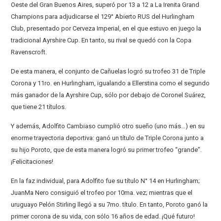
Oeste del Gran Buenos Aires, superó por 13 a 12 a La Irenita Grand
Champions para adjudicarse el 129° Abierto RUS del Hurlingham
Club, presentado por Cerveza Imperial, en el que estuvo en juego la
tradicional Ayrshire Cup. En tanto, su rival se quedó con la Copa
Ravenscroft.
De esta manera, el conjunto de Cañuelas logró su trofeo 31 de Triple
Corona y 11ro. en Hurlingham, igualando a Ellerstina como el segundo
más ganador de la Ayrshire Cup, sólo por debajo de Coronel Suárez,
que tiene 21 títulos.
Y además, Adolfito Cambiaso cumplió otro sueño (uno más…) en su
enorme trayectoria deportiva: ganó un título de Triple Corona junto a
su hijo Poroto, que de esta manera logró su primer trofeo “grande”.
¡Felicitaciones!
En la faz individual, para Adolfito fue su título N° 14 en Hurlingham;
JuanMa Nero consiguió el trofeo por 10ma. vez; mientras que el
uruguayo Pelón Stirling llegó a su 7mo. título. En tanto, Poroto ganó la
primer corona de su vida, con sólo 16 años de edad. ¡Qué futuro!