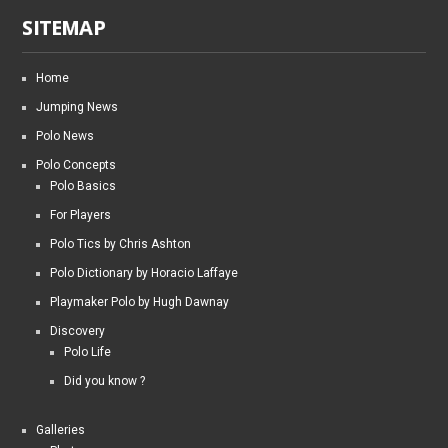
SITEMAP
Home
Jumping News
Polo News
Polo Concepts
Polo Basics
For Players
Polo Tics by Chris Ashton
Polo Dictionary by Horacio Laffaye
Playmaker Polo by Hugh Dawnay
Discovery
Polo Life
Did you know ?
Galleries