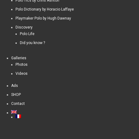
Polo Tics by Chris Ashton
Polo Dictionary by Horacio Laffaye
Playmaker Polo by Hugh Dawnay
Discovery
Polo Life
Did you know ?
Galleries
Photos
Videos
Ads
SHOP
Contact