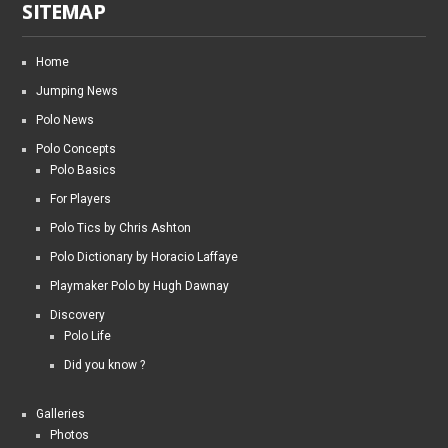
SITEMAP
Home
Jumping News
Polo News
Polo Concepts
Polo Basics
For Players
Polo Tics by Chris Ashton
Polo Dictionary by Horacio Laffaye
Playmaker Polo by Hugh Dawnay
Discovery
Polo Life
Did you know ?
Galleries
Photos