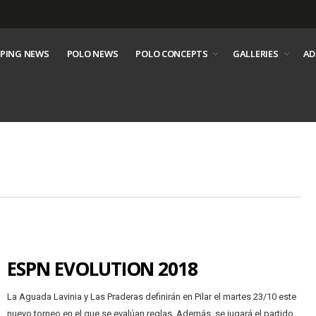
PING NEWS
POLO NEWS
POLO CONCEPTS
GALLERIES
AD
ESPN EVOLUTION 2018
La Aguada Lavinia y Las Praderas definirán en Pilar el martes 23/10 este
nuevo torneo en el que se evalúan reglas. Además, se jugará el partido