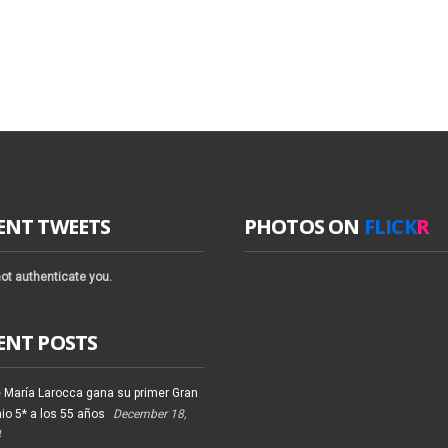
ENT TWEETS
PHOTOS ON
FLICK
R
ot authenticate you.
ENT POSTS
 María Larocca gana su primer Gran
io 5* a los 55 años
December 18,
4