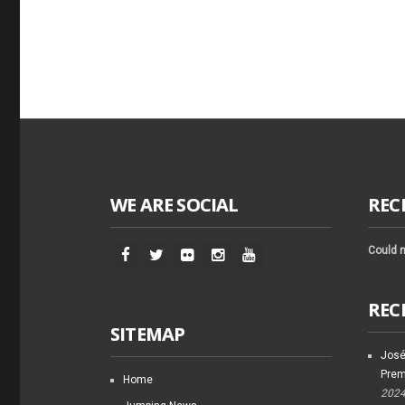
WE ARE SOCIAL
REC
Could n
REC
SITEMAP
José
Prem
Home
202