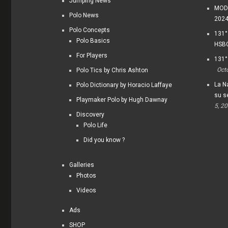
Jumping News
MODI
Polo News
202
Polo Concepts
131°
Polo Basics
HSBC
For Players
131°
Oct
Polo Tics by Chris Ashton
La Na
Polo Dictionary by Horacio Laffaye
su s
Playmaker Polo by Hugh Dawnay
5, 2
Discovery
Polo Life
Did you know ?
Galleries
Photos
Videos
Ads
SHOP