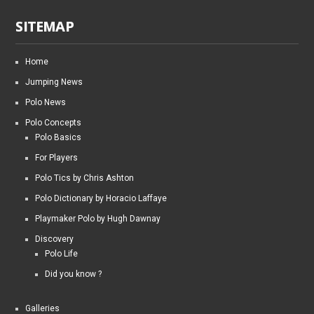
SITEMAP
Home
Jumping News
Polo News
Polo Concepts
Polo Basics
For Players
Polo Tics by Chris Ashton
Polo Dictionary by Horacio Laffaye
Playmaker Polo by Hugh Dawnay
Discovery
Polo Life
Did you know ?
Galleries