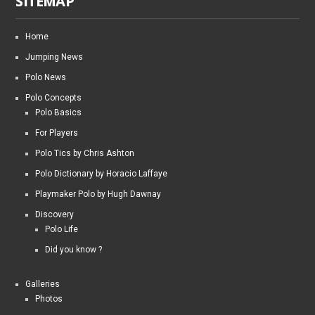
SITEMAP
Home
Jumping News
Polo News
Polo Concepts
Polo Basics
For Players
Polo Tics by Chris Ashton
Polo Dictionary by Horacio Laffaye
Playmaker Polo by Hugh Dawnay
Discovery
Polo Life
Did you know ?
Galleries
Photos