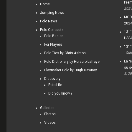
Prem
Home
202
Jumping News
MODI
Polo News
202
Polo Concepts
131°
Polo Basics
HSBC
For Players
131°
Oct
Polo Tics by Chris Ashton
La Na
Polo Dictionary by Horacio Laffaye
su s
Playmaker Polo by Hugh Dawnay
5, 2
Discovery
Polo Life
Did you know ?
Galleries
Photos
Videos