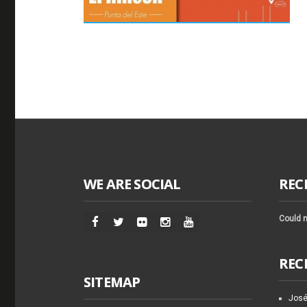
WE ARE SOCIAL
REC
Could n
REC
SITEMAP
José