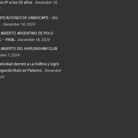
io 5* a los 55 años
December 18,
4
FICACIONES DE HANDICAPS – Dic.
4
December 18, 2024
 ABIERTO ARGENTINO DE POLO
 – FINAL
December 18, 2024
 ABIERTO DEL HURLINGHAM CLUB
ober 7, 2024
tividad derrotó a La Dolfina y logró
egundo título en Palermo
December
023