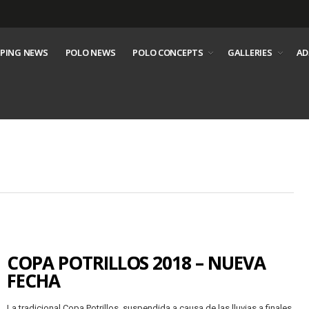
PING NEWS
POLO NEWS
POLO CONCEPTS
GALLERIES
AD
COPA POTRILLOS 2018 – NUEVA
FECHA
La tradicional Copa Potrillos, suspendida a causa de las lluvias a finales