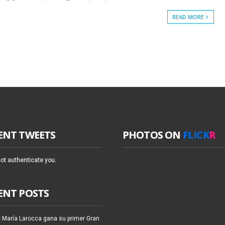
READ MORE
ENT TWEETS
PHOTOS ON
FLICK
R
ot authenticate you.
ENT POSTS
 María Larocca gana su primer Gran