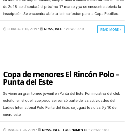
de 2o18, se disputará el próximo 17 marzo y ya se encuentra abierta la
inscripción. Se encuentra abierta la inscripción para la Copa Potrillos.
FEBRUARY 18, 2019 •
NEWS
,
INFO
• VIEWS: 2734
READ MORE
Copa de menores El Rincón Polo –
Punta del Este
Se viene un gran torneo juvenil en Punta del Este. Por iniciativa del club
esteño, en el que hace poco se realizó parte de las actividades del
Ladies International Polo Punta del Este, se jugará los días 9 y 10 de
enero este
JANUARY 28, 2019 •
NEWS
,
INFO
,
TOURNAMENTS
• VIEWS: 1832