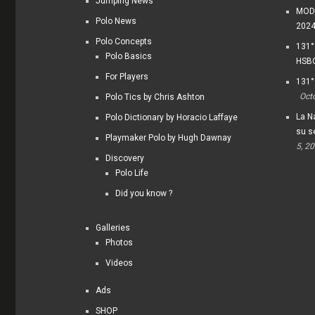
Jumping News
MODI
Polo News
202
Polo Concepts
131°
Polo Basics
HSBC
For Players
131°
Oct
Polo Tics by Chris Ashton
La Na
Polo Dictionary by Horacio Laffaye
su s
Playmaker Polo by Hugh Dawnay
5, 2
Discovery
Polo Life
Did you know ?
Galleries
Photos
Videos
Ads
SHOP