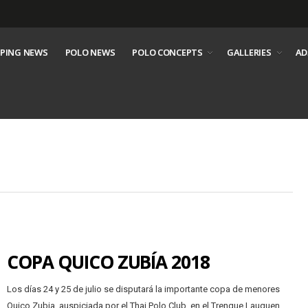
PING NEWS
POLO NEWS
POLO CONCEPTS
GALLERIES
AD
COPA QUICO ZUBÍA 2018
Los días 24 y 25 de julio se disputará la importante copa de menores
Quico Zubia, auspiciada por el Thai Polo Club, en el Trenque Lauquen