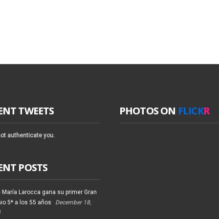
ENT TWEETS
PHOTOS ON
FLICK
R
ot authenticate you.
ENT POSTS
 María Larocca gana su primer Gran
io 5* a los 55 años
December 18,
4