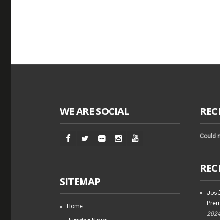
WE ARE SOCIAL
REC
Could n
REC
SITEMAP
José
Prem
Home
202