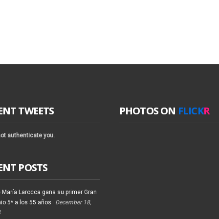
ENT TWEETS
PHOTOS ON
FLICK
R
ot authenticate you.
ENT POSTS
 María Larocca gana su primer Gran
io 5* a los 55 años
December 18,
4