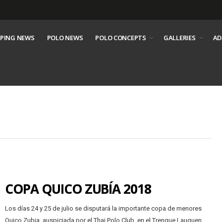
PING NEWS
POLO NEWS
POLO CONCEPTS
GALLERIES
AD
COPA QUICO ZUBÍA 2018
Los días 24 y 25 de julio se disputará la importante copa de menores
Quico Zubia, auspiciada por el Thai Polo Club, en el Trenque Lauquen