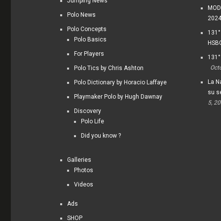
Jumping News
MODI
Polo News
202
Polo Concepts
131°
Polo Basics
HSBC
For Players
131°
Oct
Polo Tics by Chris Ashton
La Na
Polo Dictionary by Horacio Laffaye
su s
Playmaker Polo by Hugh Dawnay
5, 2
Discovery
Polo Life
Did you know ?
Galleries
Photos
Videos
Ads
SHOP