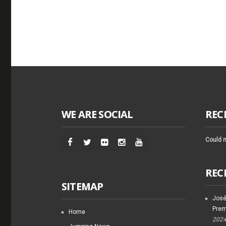
WE ARE SOCIAL
REC
Could n
REC
SITEMAP
José
Prem
Home
202