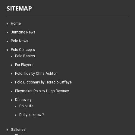
SITEMAP
Home
Jumping News
Polo News
Polo Concepts
Polo Basics
For Players
Polo Tics by Chris Ashton
Polo Dictionary by Horacio Laffaye
Playmaker Polo by Hugh Dawnay
Discovery
Polo Life
Did you know ?
Galleries