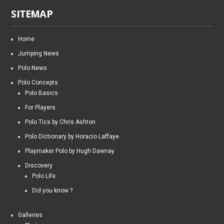
SITEMAP
Home
Jumping News
Polo News
Polo Concepts
Polo Basics
For Players
Polo Tics by Chris Ashton
Polo Dictionary by Horacio Laffaye
Playmaker Polo by Hugh Dawnay
Discovery
Polo Life
Did you know ?
Galleries