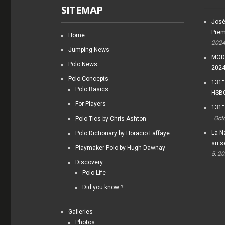
SITEMAP
José
Prem
Home
202
Jumping News
MODI
Polo News
202
Polo Concepts
131°
Polo Basics
HSBC
For Players
131°
Oct
Polo Tics by Chris Ashton
La Na
Polo Dictionary by Horacio Laffaye
su s
Playmaker Polo by Hugh Dawnay
5, 2
Discovery
Polo Life
Did you know ?
Galleries
Photos