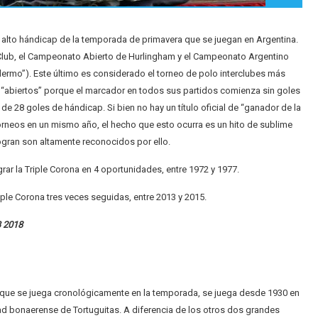
 alto hándicap de la temporada de primavera que se juegan en Argentina.
Club, el Campeonato Abierto de Hurlingham y el Campeonato Argentino
ermo”). Este último es considerado el torneo de polo interclubes más
abiertos” porque el marcador en todos sus partidos comienza sin goles
e 28 goles de hándicap. Si bien no hay un título oficial de “ganador de la
orneos en un mismo año, el hecho que esto ocurra es un hito de sublime
ogran son altamente reconocidos por ello.
rar la Triple Corona en 4 oportunidades, entre 1972 y 1977.
riple Corona tres veces seguidas, entre 2013 y 2015.
 2018
ro que se juega cronológicamente en la temporada, se juega desde 1930 en
dad bonaerense de Tortuguitas. A diferencia de los otros dos grandes