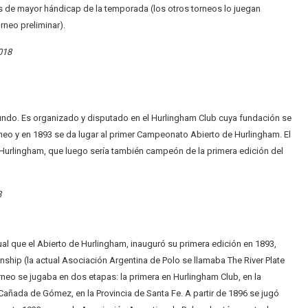
s de mayor hándicap de la temporada (los otros torneos lo juegan
rneo preliminar).
018
undo. Es organizado y disputado en el Hurlingham Club cuya fundación se
rneo y en 1893 se da lugar al primer Campeonato Abierto de Hurlingham. El
Hurlingham, que luego sería también campeón de la primera edición del
8
al que el Abierto de Hurlingham, inauguró su primera edición en 1893,
ship (la actual Asociación Argentina de Polo se llamaba The River Plate
rneo se jugaba en dos etapas: la primera en Hurlingham Club, en la
Cañada de Gómez, en la Provincia de Santa Fe. A partir de 1896 se jugó