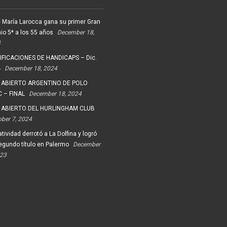
 María Larocca gana su primer Gran
io 5* a los 55 años
December 18,
4
FICACIONES DE HANDICAPS – Dic.
4
December 18, 2024
 ABIERTO ARGENTINO DE POLO
 – FINAL
December 18, 2024
 ABIERTO DEL HURLINGHAM CLUB
ober 7, 2024
tividad derrotó a La Dolfina y logró
egundo título en Palermo
December
023