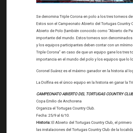
Se denomina Triple Corona en polo a los tres torneos de
Estos son el Campeonato Abierto del Tortugas Country 
Abierto de Polo (también conocido como “Abierto de Pal
importante del mundo. Estos torneos son denominados “
y los equipos participantes deben contar con un mínimo d
Triple Corona” en caso de que un equipo gane los tres t
importancia en el mundo del polo y los equipos que lo l
Coronel Suárez es el máximo ganador en la historia al log
La Dolfina es el único equipo en la historia en ganar la T
CAMPEONATO ABIERTO DEL TORTUGAS COUNTRY CLUB
Copa Emilio de Anchorena
Organiza el Tortugas Country Club.
Fecha: 25/9 al 6/10.
Historia:
El Abierto del Tortugas Country Club, el prime
las instalaciones del Tortugas Country Club de la locali