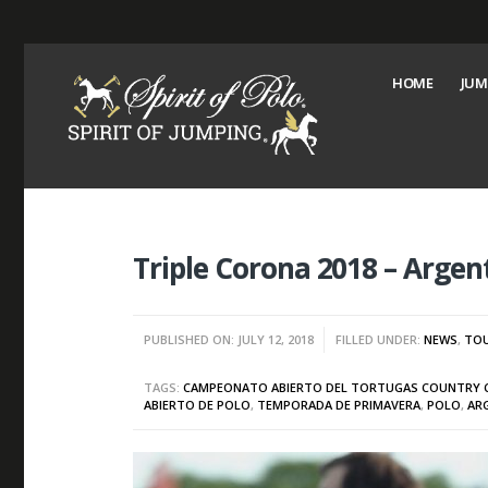
HOME
JUM
Triple Corona 2018 – Argen
PUBLISHED ON: JULY 12, 2018
FILLED UNDER:
NEWS
,
TO
TAGS:
CAMPEONATO ABIERTO DEL TORTUGAS COUNTRY 
ABIERTO DE POLO
,
TEMPORADA DE PRIMAVERA
,
POLO
,
AR