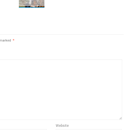
e marked
*
Website