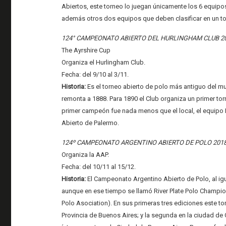
Abiertos, este torneo lo juegan únicamente los 6 equipo
además otros dos equipos que deben clasificar en un to
124° CAMPEONATO ABIERTO DEL HURLINGHAM CLUB 2
The Ayrshire Cup
Organiza el Hurlingham Club.
Fecha: del 9/10 al 3/11.
Historia:
Es el torneo abierto de polo más antiguo del m
remonta a 1888. Para 1890 el Club organiza un primer to
primer campeón fue nada menos que el local, el equipo 
Abierto de Palermo.
124º CAMPEONATO ARGENTINO ABIERTO DE POLO 201
Organiza la AAP.
Fecha: del 10/11 al 15/12.
Historia:
El Campeonato Argentino Abierto de Polo, al igu
aunque en ese tiempo se llamó River Plate Polo Champion
Polo Asociation). En sus primeras tres ediciones este to
Provincia de Buenos Aires; y la segunda en la ciudad de 