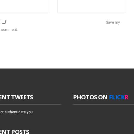
Save my
 I comment.
ENT TWEETS
PHOTOS ON
FLICK
R
ot authenticate you.
ENT POSTS