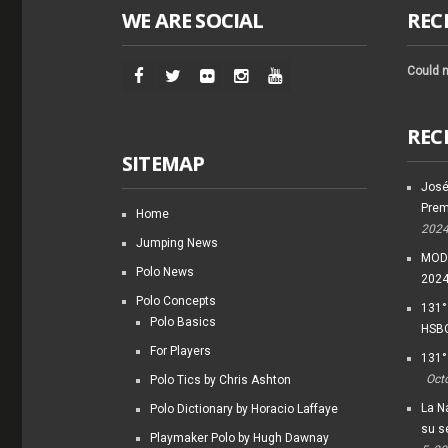
WE ARE SOCIAL
REC
Could n
REC
SITEMAP
José
Prem
Home
202
Jumping News
MODI
Polo News
202
Polo Concepts
131°
Polo Basics
HSBC
For Players
131°
Oct
Polo Tics by Chris Ashton
La Na
Polo Dictionary by Horacio Laffaye
su s
Playmaker Polo by Hugh Dawnay