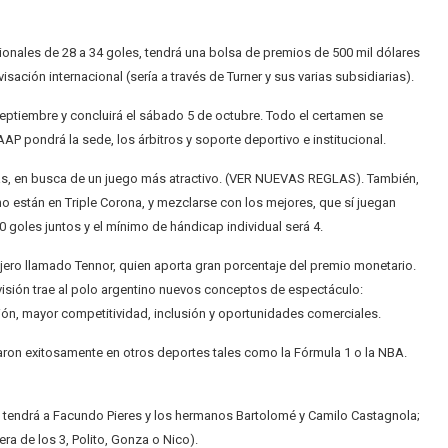
sionales de 28 a 34 goles, tendrá una bolsa de premios de 500 mil dólares
sación internacional (sería a través de Turner y sus varias subsidiarias).
ptiembre y concluirá el sábado 5 de octubre. Todo el certamen se
 AAP pondrá la sede, los árbitros y soporte deportivo e institucional.
glas, en busca de un juego más atractivo. (VER NUEVAS REGLAS). También,
o están en Triple Corona, y mezclarse con los mejores, que sí juegan
goles juntos y el mínimo de hándicap individual será 4.
anjero llamado Tennor, quien aporta gran porcentaje del premio monetario.
 visión trae al polo argentino nuevos conceptos de espectáculo:
ión, mayor competitividad, inclusión y oportunidades comerciales.
zaron exitosamente en otros deportes tales como la Fórmula 1 o la NBA.
que tendrá a Facundo Pieres y los hermanos Bartolomé y Camilo Castagnola;
ra de los 3, Polito, Gonza o Nico).