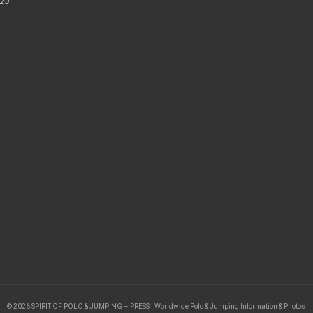
023
© 2026 SPIRIT OF POLO & JUMPING – PRESS | Worldwide Polo & Jumping Information & Photos