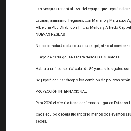
Las Monjitas tendrá al 75% del equipo que jugará Paler
Estarán, asimismo, Pegasus, con Mariano y Martincito Agu
Albertina Abu Dhabi con Tincho Merlos y Alfredo Cappel
NUEVAS REGLAS
No se cambiará de lado tras cada gol, si no al comienzo
Luego de cada gol se sacará desde las 40 yardas.
Habrá una línea semicircular de 80 yardas; los goles co
Se jugará con hándicap y los cambios de polistas serán i
PROYECCIÓN INTERNACIONAL
Para 2020 el circuito tiene confirmado lugar en Estados U
Cada equipo deberá jugar por lo menos dos eventos afuer
sedes.