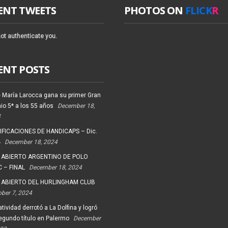
ENT TWEETS
PHOTOS ON
FLICK
R
ot authenticate you.
ENT POSTS
 María Larocca gana su primer Gran
io 5* a los 55 años
December 18,
4
FICACIONES DE HANDICAPS – Dic.
4
December 18, 2024
 ABIERTO ARGENTINO DE POLO
 – FINAL
December 18, 2024
 ABIERTO DEL HURLINGHAM CLUB
ober 7, 2024
tividad derrotó a La Dolfina y logró
egundo título en Palermo
December