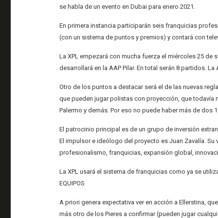
se habla de un evento en Dubai para enero 2021.
En primera instancia participarán seis franquicias profe
(con un sistema de puntos y premios) y contará con televi
La XPL empezará con mucha fuerza el miércoles 25 de se
desarrollará en la AAP Pilar. En total serán 8 partidos. La
Otro de los puntos a destacar será el de las nuevas re
que pueden jugar polistas con proyección, que todavía n
Palermo y demás. Por eso no puede haber más de dos 10 
El patrocinio principal es de un grupo de inversión extr
El impulsor e ideólogo del proyecto es Juan Zavalía. Su
profesionalismo, franquicias, expansión global, innovac
La XPL usará el sistema de franquicias como ya se utili
EQUIPOS
A priori genera expectativa ver en acción a Ellerstina, 
más otro de los Pieres a confirmar (pueden jugar cualquie