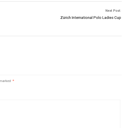
Next Post:
Zürich International Polo Ladies Cup
e marked
*