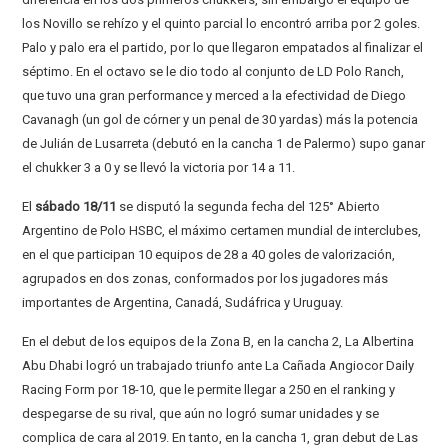
los Novillo se rehízo y el quinto parcial lo encontró arriba por 2 goles.
Palo y palo era el partido, por lo que llegaron empatados al finalizar el
séptimo. En el octavo se le dio todo al conjunto de LD Polo Ranch,
que tuvo una gran performance y merced a la efectividad de Diego
Cavanagh (un gol de córner y un penal de 30 yardas) más la potencia
de Julián de Lusarreta (debutó en la cancha 1 de Palermo) supo ganar
el chukker 3 a 0 y se llevó la victoria por 14 a 11.
El
sábado 18/11
se disputó la segunda fecha del 125° Abierto
Argentino de Polo HSBC, el máximo certamen mundial de interclubes,
en el que participan 10 equipos de 28 a 40 goles de valorización,
agrupados en dos zonas, conformados por los jugadores más
importantes de Argentina, Canadá, Sudáfrica y Uruguay.
En el debut de los equipos de la Zona B, en la cancha 2, La Albertina
Abu Dhabi logró un trabajado triunfo ante La Cañada Angiocor Daily
Racing Form por 18-10, que le permite llegar a 250 en el ranking y
despegarse de su rival, que aún no logró sumar unidades y se
complica de cara al 2019. En tanto, en la cancha 1, gran debut de Las