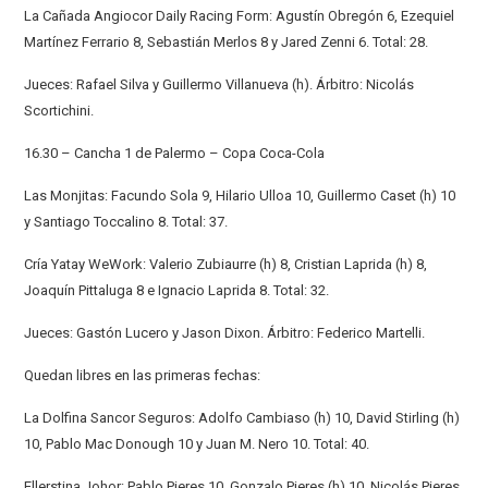
La Cañada Angiocor Daily Racing Form: Agustín Obregón 6, Ezequiel
Martínez Ferrario 8, Sebastián Merlos 8 y Jared Zenni 6. Total: 28.
Jueces: Rafael Silva y Guillermo Villanueva (h). Árbitro: Nicolás
Scortichini.
16.30 – Cancha 1 de Palermo – Copa Coca-Cola
Las Monjitas: Facundo Sola 9, Hilario Ulloa 10, Guillermo Caset (h) 10
y Santiago Toccalino 8. Total: 37.
Cría Yatay WeWork: Valerio Zubiaurre (h) 8, Cristian Laprida (h) 8,
Joaquín Pittaluga 8 e Ignacio Laprida 8. Total: 32.
Jueces: Gastón Lucero y Jason Dixon. Árbitro: Federico Martelli.
Quedan libres en las primeras fechas:
La Dolfina Sancor Seguros: Adolfo Cambiaso (h) 10, David Stirling (h)
10, Pablo Mac Donough 10 y Juan M. Nero 10. Total: 40.
Ellerstina Johor: Pablo Pieres 10, Gonzalo Pieres (h) 10, Nicolás Pieres