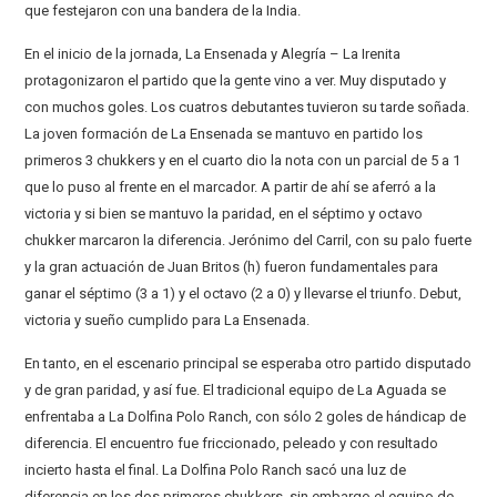
que festejaron con una bandera de la India.
En el inicio de la jornada, La Ensenada y Alegría – La Irenita
protagonizaron el partido que la gente vino a ver. Muy disputado y
con muchos goles. Los cuatros debutantes tuvieron su tarde soñada.
La joven formación de La Ensenada se mantuvo en partido los
primeros 3 chukkers y en el cuarto dio la nota con un parcial de 5 a 1
que lo puso al frente en el marcador. A partir de ahí se aferró a la
victoria y si bien se mantuvo la paridad, en el séptimo y octavo
chukker marcaron la diferencia. Jerónimo del Carril, con su palo fuerte
y la gran actuación de Juan Britos (h) fueron fundamentales para
ganar el séptimo (3 a 1) y el octavo (2 a 0) y llevarse el triunfo. Debut,
victoria y sueño cumplido para La Ensenada.
En tanto, en el escenario principal se esperaba otro partido disputado
y de gran paridad, y así fue. El tradicional equipo de La Aguada se
enfrentaba a La Dolfina Polo Ranch, con sólo 2 goles de hándicap de
diferencia. El encuentro fue friccionado, peleado y con resultado
incierto hasta el final. La Dolfina Polo Ranch sacó una luz de
diferencia en los dos primeros chukkers, sin embargo el equipo de