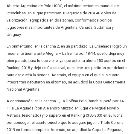
Abierto Argentino de Polo HSBC, el máximo certamen mundial de
interclubes, en el que participan 10 equipos de 28 a 40 goles de
valorización, agrupados en dos zonas, conformados por los
jugadores más importantes de Argentina, Canadá, Sudáfrica y
Uruguay.
En primer turno, en la cancha 2, en un partidazo, La Ensenada logró un
resonante triunfo ante Alegría – La Irenita por 18-14, que lo deja muy
bien parado para lo que viene, ya que ostenta ahora 250 puntos en el
Ranking 2018 y dejó en 0 a su rival, que tiene tres partidos por delante
para dar vuelta la historia. Además, el equipo en el que sus cuatro
integrantes debutaron en el torneo, se adjudicó la Copa Gendarmería
Nacional Argentina.
A continuación, en la cancha 1, La Dolfina Polo Ranch superó por 14-
11 a La Aguada (con Alejandro Muzzio en lugar de Miguel Novillo
Astrada, lesionado) y lo superó en el Ranking (350-300) en su lucha
por conseguir el cuarto puesto que le asegure jugar la Triple Corona
2019 en forma completa. Además, se adjudicó la Copa La Pegasus,