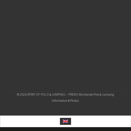
© 2026 SPIRIT OF POLO & JUMPING – PRESS | Worldwide Polo & Jumping
Information & Photos