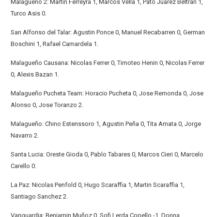
Malagueño 2: Martin Ferreyra 1, Marcos Vella 1, Pato Juarez Beltran 1,
Turco Asis 0.
San Alfonso del Talar: Agustin Ponce 0, Manuel Recabarren 0, German
Boschini 1, Rafael Camardela 1.
Malagueño Causana: Nicolas Ferrer 0, Timoteo Henin 0, Nicolas Ferrer
0, Alexis Bazan 1.
Malagueño Pucheta Team: Horacio Pucheta 0, Jose Remonda 0, Jose
Alonso 0, Jose Toranzo 2.
Malagueño: Chino Estenssoro 1, Agustin Peña 0, Tita Amata 0, Jorge
Navarro 2.
Santa Lucia: Oreste Gioda 0, Pablo Tabares 0, Marcos Cieri 0, Marcelo
Carello 0.
La Paz: Nicolas Penfold 0, Hugo Scaraffia 1, Martin Scaraffia 1,
Santiago Sanchez 2.
Vanguardia: Benjamin Muñoz 0, Sofi Lerda Copello -1, Donna