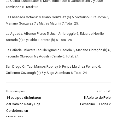
La Quinta: Lucas Lalor 6, Mark Tomlinson 6, James Beim 7 y Luke
Tomlinson 6. Total: 25.
La Ensenada Octavia: Mariano González (h) 5, Victorino Ruiz Jorba 6,
Mariano González 7 y Matías Magrini 7. Total: 25.
La Aguada: Alfonso Pieres 5, Juan Ambroggio 6, Eduardo Novillo
Astrada (h) 8 y Pablo Llorente (h) 6. Total: 25.
La Cañada Calavera Tequila: Ignacio Badiola 6, Mariano Obregón (h) 6,
Facundo Obregón 6 y Agustín Canale 6. Total: 24.
San Diego On Tap: Marcos Rooney 6, Felipe Martínez Ferrario 6,
Guillermo Cavanagh (h) 6 y Alejo Aramburu 6. Total: 24.
Previous post:
Next Post:
14 equipos disfrutaron
II Abierto de Polo
del Camino Real y Liga
Femenino – Fecha 2
Cordobesa en