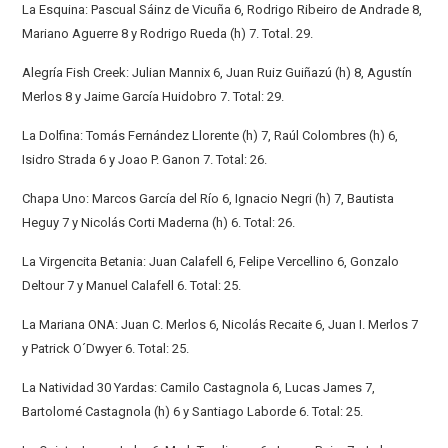
La Esquina: Pascual Sáinz de Vicuña 6, Rodrigo Ribeiro de Andrade 8,
Mariano Aguerre 8 y Rodrigo Rueda (h) 7. Total. 29.
Alegría Fish Creek: Julian Mannix 6, Juan Ruiz Guiñazú (h) 8, Agustín
Merlos 8 y Jaime García Huidobro 7. Total: 29.
La Dolfina: Tomás Fernández Llorente (h) 7, Raúl Colombres (h) 6,
Isidro Strada 6 y Joao P. Ganon 7. Total: 26.
Chapa Uno: Marcos García del Río 6, Ignacio Negri (h) 7, Bautista
Heguy 7 y Nicolás Corti Maderna (h) 6. Total: 26.
La Virgencita Betania: Juan Calafell 6, Felipe Vercellino 6, Gonzalo
Deltour 7 y Manuel Calafell 6. Total: 25.
La Mariana ONA: Juan C. Merlos 6, Nicolás Recaite 6, Juan I. Merlos 7
y Patrick O´Dwyer 6. Total: 25.
La Natividad 30 Yardas: Camilo Castagnola 6, Lucas James 7,
Bartolomé Castagnola (h) 6 y Santiago Laborde 6. Total: 25.