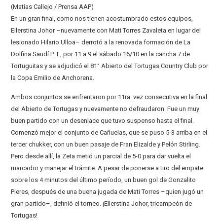
(Matías Callejo / Prensa AAP)
En un gran final, como nos tienen acostumbrado estos equipos,
Ellerstina Johor –nuevamente con Mati Torres Zavaleta en lugar del
lesionado Hilario Ulloa– derrotó a la renovada formación de La
Dolfina Saudí P. T., por 11 a 9 el sábado 16/10 en la cancha 7 de
Tortuguitas y se adjudicó el 81° Abierto del Tortugas Country Club por
la Copa Emilio de Anchorena.
Ambos conjuntos se enfrentaron por 11ra. vez consecutiva en la final
del Abierto de Tortugas y nuevamente no defraudaron. Fue un muy
buen partido con un desenlace que tuvo suspenso hasta el final.
Comenzó mejor el conjunto de Cañuelas, que se puso 5-3 arriba en el
tercer chukker, con un buen pasaje de Fran Elizalde y Pelón Stirling.
Pero desde allí, la Zeta metió un parcial de 5-0 para dar vuelta el
marcador y manejar el trámite. A pesar de ponerse a tiro del empate
sobre los 4 minutos del último período, un buen gol de Gonzalito
Pieres, después de una buena jugada de Mati Torres –quien jugó un
gran partido–, definió el torneo. ¡Ellerstina Johor, tricampeón de
Tortugas!