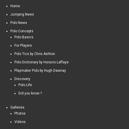
Home
Jumping News
Polo News
Polo Concepts
Polo Basics
For Players
Polo Tics by Chris Ashton
Polo Dictionary by Horacio Laffaye
Playmaker Polo by Hugh Dawnay
Discovery
Polo Life
Did you know ?
Galleries
Photos
Videos