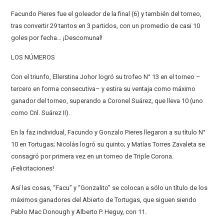
Facundo Pieres fue el goleador de la final (6) y también del torneo,
tras convertir 29 tantos en 3 partidos, con un promedio de casi 10
goles por fecha… ¡Descomunal!
LOS NÚMEROS
Con el triunfo, Ellerstina Johor logró su trofeo N° 13 en el torneo –
tercero en forma consecutiva– y estira su ventaja como máximo
ganador del torneo, superando a Coronel Suárez, que lleva 10 (uno
como Cnl. Suárez II).
En la faz individual, Facundo y Gonzalo Pieres llegaron a su título N°
10 en Tortugas; Nicolás logró su quinto; y Matías Torres Zavaleta se
consagró por primera vez en un torneo de Triple Corona.
¡Felicitaciones!
Así las cosas, “Facu” y “Gonzalito” se colocan a sólo un título de los
máximos ganadores del Abierto de Tortugas, que siguen siendo
Pablo Mac Donough y Alberto P. Heguy, con 11.