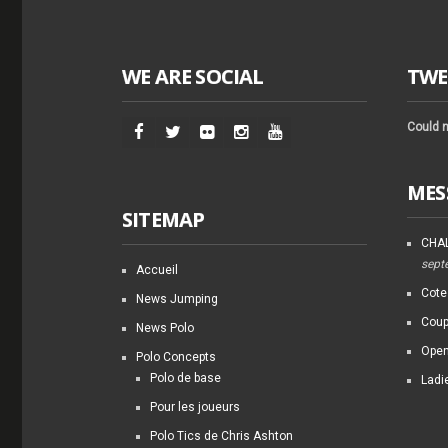
WE ARE SOCIAL
TWE
Could n
MES
SITEMAP
CHAL
sept
Accueil
Cote
News Jumping
Coup
News Polo
Open
Polo Concepts
Polo de base
Ladi
Pour les joueurs
Polo Tics de Chris Ashton