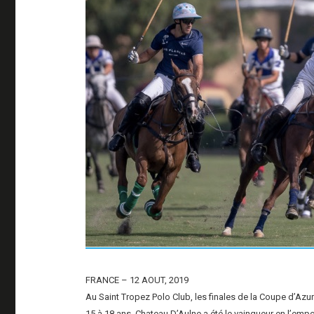
FRANCE – 12 AOUT, 2019
Au Saint Tropez Polo Club, les finales de la Coupe d’Az
15 à 18 ans, Chateau D’Aulne a été le vainqueur en l’empo