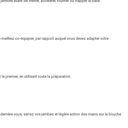
jambes avant de freiner, accélérer, tourner ou frapper la balle.
meilleur co-équipier, par rapport auquel vous devez adapter votre
e premier, en utilisant toute la préparation.
derrière vous, serrez vos jambes et légère action des mains sur la bouche