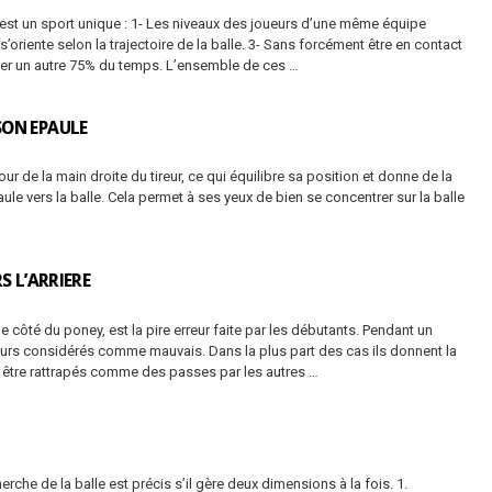
o est un sport unique : 1- Les niveaux des joueurs d’une même équipe
 s’oriente selon la trajectoire de la balle. 3- Sans forcément être en contact
quer un autre 75% du temps. L’ensemble de ces …
SON EPAULE
utour de la main droite du tireur, ce qui équilibre sa position et donne de la
paule vers la balle. Cela permet à ses yeux de bien se concentrer sur la balle
RS L’ARRIERE
it le côté du poney, est la pire erreur faite par les débutants. Pendant un
urs considérés comme mauvais. Dans la plus part des cas ils donnent la
as être rattrapés comme des passes par les autres …
erche de la balle est précis s’il gère deux dimensions à la fois. 1.