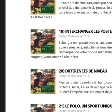
Le nombre de chukkas joués par chaqu
cheval que du ressenti du joueur. E
tous leurs chevaux, afin de profiter 
Il est très facile …
19) INTERCHANGER LES POSTE
Publié: 15 décembre 2014
Echanger son poste avec un autre me
adversaires; en particulier si vous ê
démarquer de votre opposant habituel
surprise, vous arrivez à récupérer …
20) DIFFERENCES DE NIVEAU
Publié: 15 décembre 2014
Plus un joueur de polo a un handicap 
brillants. Ainsi, il aura davantage be
joueurs l’empêchera totalement de jou
21) LE POLO, UN SPORT UNIQ
Publié: 15 décembre 2014