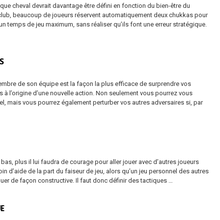
e cheval devrait davantage être défini en fonction du bien-être du
n club, beaucoup de joueurs réservent automatiquement deux chukkas pour
d’un temps de jeu maximum, sans réaliser qu’ils font une erreur stratégique.
S
mbre de son équipe est la façon la plus efficace de surprendre vos
tes à l’origine d’une nouvelle action. Non seulement vous pourrez vous
, mais vous pourrez également perturber vos autres adversaires si, par
bas, plus il lui faudra de courage pour aller jouer avec d’autres joueurs
soin d’aide de la part du faiseur de jeu, alors qu’un jeu personnel des autres
er de façon constructive. Il faut donc définir des tactiques …
UE