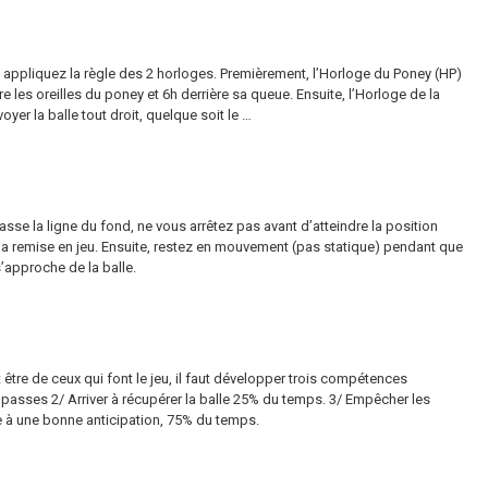
appliquez la règle des 2 horloges. Premièrement, l’Horloge du Poney (HP)
ère les oreilles du poney et 6h derrière sa queue. Ensuite, l’Horloge de la
oyer la balle tout droit, quelque soit le …
sse la ligne du fond, ne vous arrêtez pas avant d’atteindre la position
 la remise en jeu. Ensuite, restez en mouvement (pas statique) pendant que
s’approche de la balle.
 être de ceux qui font le jeu, il faut développer trois compétences
es passes 2/ Arriver à récupérer la balle 25% du temps. 3/ Empêcher les
ce à une bonne anticipation, 75% du temps.