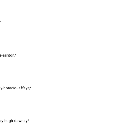
/
is-ashton/
y-horacio-laffaye/
-by-hugh-dawnay/