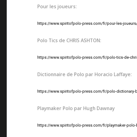
Pour les joueurs:
https://www.spiritofpolo-press.com/fr/pour-les-joueurs
Polo Tics de CHRIS ASHTON:
https://www.spiritofpolo-press.com/fr/polo-tics-de-chr
Dictionnaire de Polo par Horacio Laffaye:
https://www.spiritofpolo-press.com/fr/polo-dictionary-b
Playmaker Polo par Hugh Dawnay
https://www.spiritofpolo-press.com/fr/playmaker-polo