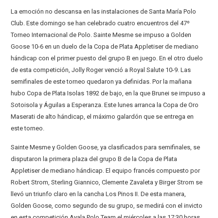
La emoción no descansa en las instalaciones de Santa María Polo
Club. Este domingo se han celebrado cuatro encuentros del 47º
Torneo Internacional de Polo. Sainte Mesme se impuso a Golden
Goose 10-6 en un duelo de la Copa de Plata Appletiser de mediano
hándicap con el primer puesto del grupo B en juego. En el otro duelo
de esta competición, Jolly Roger venció a Royal Salute 10-9. Las
semifinales de este torneo quedaron ya definidas. Por la mañana
hubo Copa de Plata Isolas 1892 de bajo, en la que Brunei se impuso a
Sotoisola y Águilas a Esperanza. Este lunes arranca la Copa de Oro
Maserati de alto hándicap, el máximo galardón que se entrega en
este torneo.
Sainte Mesme y Golden Goose, ya clasificados para semifinales, se
disputaron la primera plaza del grupo B de la Copa de Plata
Appletiser de mediano hándicap. El equipo francés compuesto por
Robert Strom, Sterling Giannico, Clemente Zavaleta y Birger Strom se
llevó un triunfo claro en la cancha Los Pinos II. De esta manera,
Golden Goose, como segundo de su grupo, se medirá con el invicto
en esta competición Ayala Polo Team el miércoles a las 17:30 horas,