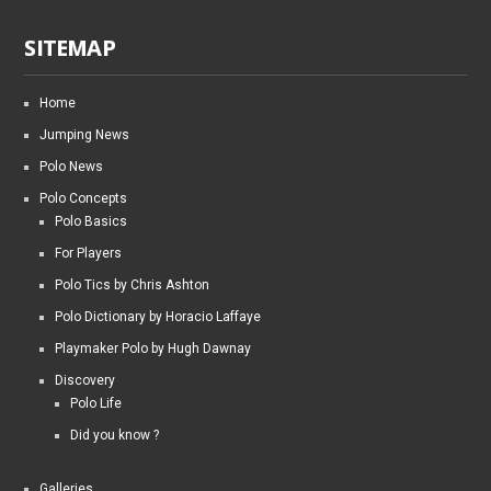
SITEMAP
Home
Jumping News
Polo News
Polo Concepts
Polo Basics
For Players
Polo Tics by Chris Ashton
Polo Dictionary by Horacio Laffaye
Playmaker Polo by Hugh Dawnay
Discovery
Polo Life
Did you know ?
Galleries